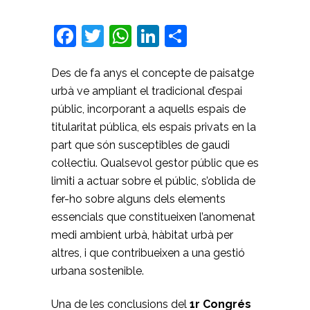
Facebook
Twitter
WhatsApp
LinkedIn
Comparteix
Des de fa anys el concepte de paisatge
urbà ve ampliant el tradicional d’espai
públic, incorporant a aquells espais de
titularitat pública, els espais privats en la
part que són susceptibles de gaudi
col·lectiu. Qualsevol gestor públic que es
limiti a actuar sobre el públic, s’oblida de
fer-ho sobre alguns dels elements
essencials que constitueixen l’anomenat
medi ambient urbà, hàbitat urbà per
altres, i que contribueixen a una gestió
urbana sostenible.
Una de les conclusions del
1r Congrés