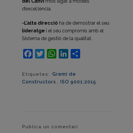
del Canvi
molt lligat a models
d’excel.lència.
-L’alta direcció
ha de demostrar el seu
lideratge
i el seu compromís amb el
Sistema de gestió de la qualitat.
Facebook
Twitter
WhatsApp
LinkedIn
Comparteix
Gremi de
Etiquetes:
Constructors
,
ISO 9001:2015
Publica un comentari