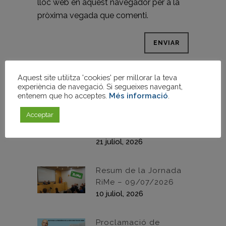
lloc web en aquest navegador per a la
pròxima vegada que comenti.
ENTRADES RECENTS
Aquest site utilitza 'cookies' per millorar la teva
experiència de navegació. Si segueixes navegant,
Josep Antoni Martínez
entenem que ho acceptes.
Més informació
.
Zaplana reelegit
Acceptar
president de la Junta
Directiva del Gremi
21 juliol, 2026
Resum de la Jornada
RiMe – 09/07/2026
10 juliol, 2026
Proclamació de