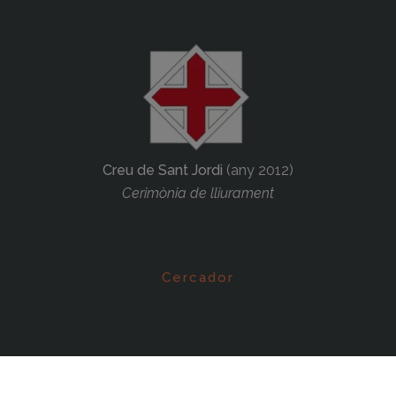
Creu de Sant Jordi
(any 2012)
Cerimònia de lliurament
Cercador