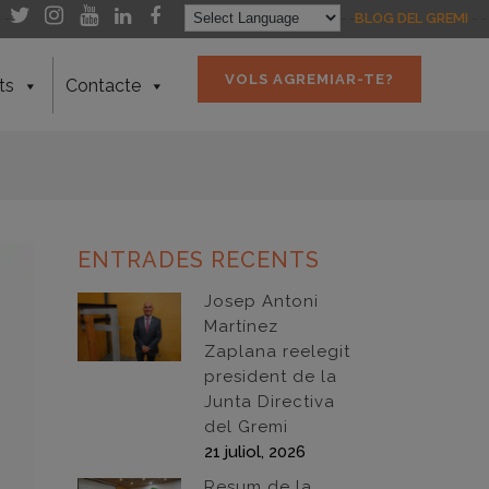
- -
- -
BLOG DEL GREMI
- -
VOLS AGREMIAR-TE?
ts
Contacte
ENTRADES RECENTS
Josep Antoni
Martínez
Zaplana reelegit
president de la
Junta Directiva
del Gremi
21 juliol, 2026
Resum de la