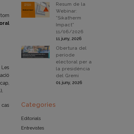
Resum de la
Webinar:
ntorn
“Sikatherm
oral
Impact”
11/06/2026
11 juny, 2026
Obertura del
període
electoral per a
. Les
la presidència
ació
del Gremi
01 juny, 2026
cap,
).
Categories
p cas
Editorials
Entrevistes