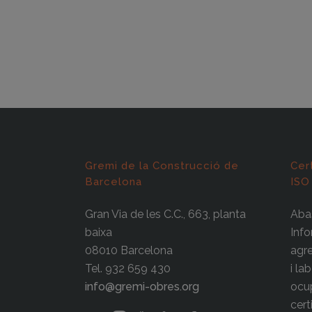
Gremi de la Construcció de
Cer
Barcelona
ISO
Gran Via de les C.C., 663, planta
Abas
baixa
Info
08010 Barcelona
agre
Tel. 932 659 430
i la
info@gremi-obres.org
ocup
cert