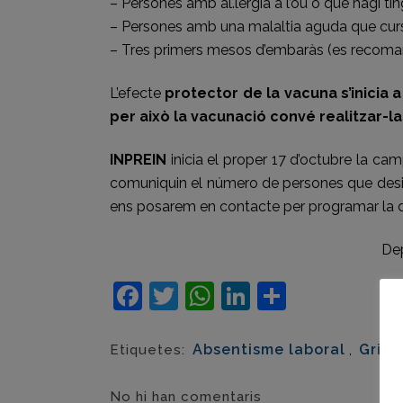
– Persones amb al.lèrgia a l’ou o que hagi tin
– Persones amb una malaltia aguda que curs
– Tres primers mesos d’embaràs (es recoman
L’efecte
protector de la vacuna s’inicia 
per això la vacunació convé realitzar-l
INPREIN
inicia el proper 17 d’octubre la c
comuniquin el número de persones que desitg
ens posarem en contacte per programar la 
Dep
Facebook
Twitter
WhatsApp
LinkedIn
Compart
Absentisme laboral
,
Grip
,
Etiquetes:
No hi han comentaris