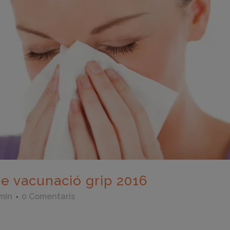
 vacunació grip 2016
min
0 Comentaris
eix