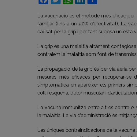
La vacunació és el mètode més eficaç per evi
familiar (fins a un 90% d’efectivitat). La v
causat per la grip i per tant suposa un estal
La grip és una malaltia altament contagiosa,
contraiem la malaltia som font de transmissió 
La propagació de la grip és per via aèria per
mesures més eficaces per recuperar-se de
simptomàtica en aparèixer els primers sí
coll i esquena, dolor muscular i d’articulacio
La vacuna immunitza entre altres contra el v
la malaltia. La via d’administració és mitjanç
Les úniques contraindicacions de la vacuna 