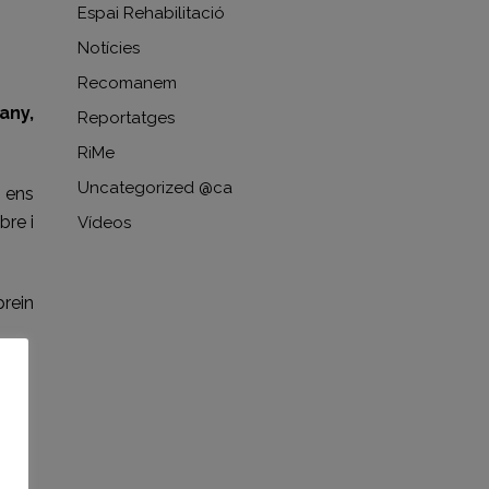
Espai Rehabilitació
Notícies
Recomanem
any,
Reportatges
RiMe
Uncategorized @ca
e ens
bre i
Vídeos
prein