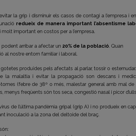
tar la grip i disminuir els casos de contagi a l’empresa i e
acunació
redueix de manera important l’absentisme lab
vi molt important en costos per a l’empresa.
 podent arribar a afectar un
20% de la població
. Quan
al nostre entorn familiar i laboral.
 gotetes produïdes pels afectats al parlar, tossir o esternudar
 la malaltia i evitar la propagació son descans i medic
mptomes (febre de 38º o més, malestar general amb mal de 
ns, menys freqüents són tos seca, congestió nasal i picor d’ulls
irus de l’última pandèmia gripal (grip A) i no produeix en ca
ant inoculació a la zona del deltoide del braç.
són: