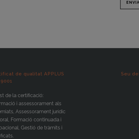
tificat de qualitat APPLUS
Seu de
 9001
t de la certificació:
rmació i assessorament als
miats, Assessorament jurídic
boral, Formació continuada i
acional, Gestió de tràmits i
ificats.