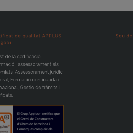
tificat de qualitat APPLUS
Seu de
 9001
t de la certificació:
rmació i assessorament als
miats, Assessorament jurídic
boral, Formació continuada i
acional, Gestió de tràmits i
ificats.