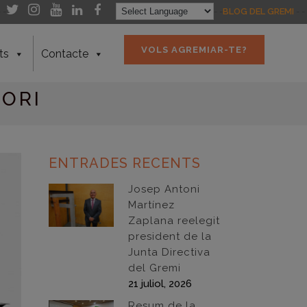
- -
- -
BLOG DEL GREMI
- -
VOLS AGREMIAR-TE?
ts
Contacte
TORI
ENTRADES RECENTS
Josep Antoni
Martínez
Zaplana reelegit
president de la
Junta Directiva
del Gremi
21 juliol, 2026
Resum de la