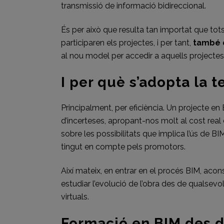
transmissió de informació bidireccional.
És per això que resulta tan importat que to
participaren els projectes, i per tant,
també d
al nou model per accedir a aquells projectes
I per què s’adopta la 
Principalment, per eficiència. Un projecte e
d’incerteses, apropant-nos molt al cost real
sobre les possibilitats que implica l’ús de B
tingut en compte pels promotors.
Així mateix, en entrar en el procés BIM, aco
estudiar l’evolució de l’obra des de qualsevol 
virtuals.
Formació en BIM des d