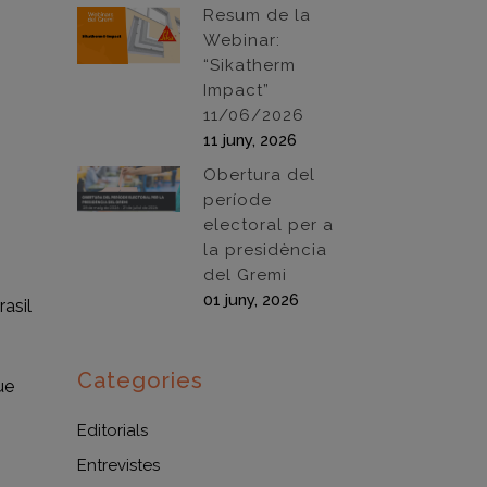
Resum de la
Webinar:
“Sikatherm
Impact”
11/06/2026
11 juny, 2026
Obertura del
període
electoral per a
la presidència
del Gremi
01 juny, 2026
asil
Categories
ue
Editorials
Entrevistes