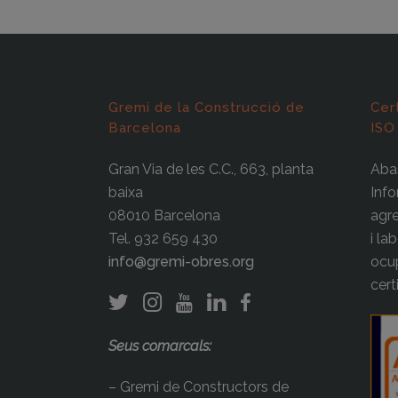
Gremi de la Construcció de
Cer
Barcelona
ISO
Gran Via de les C.C., 663, planta
Abas
baixa
Info
08010 Barcelona
agre
Tel. 932 659 430
i la
info@gremi-obres.org
ocup
cert
Seus comarcals:
– Gremi de Constructors de