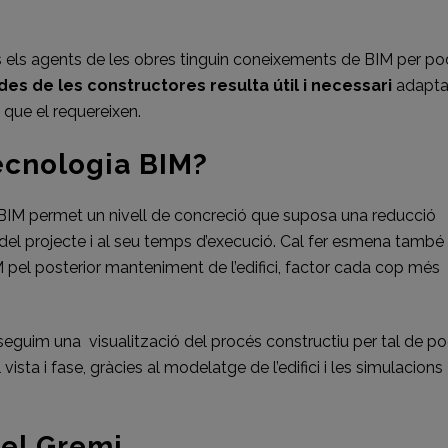
ts els agents de les obres tinguin coneixements de BIM per po
es de les constructores resulta útil i necessari
adapta
 que el requereixen.
tecnologia BIM?
n BIM permet un nivell de concreció que suposa una reducció
 del projecte i al seu temps d’execució. Cal fer esmena també
IM pel posterior manteniment de l’edifici, factor cada cop més
nseguim una visualització del procés constructiu per tal de p
vista i fase, gràcies al modelatge de l’edifici i les simulacions
el Gremi