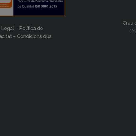
Creu 
 Legal – Política de
Cer
acitat – Condicions d’ús