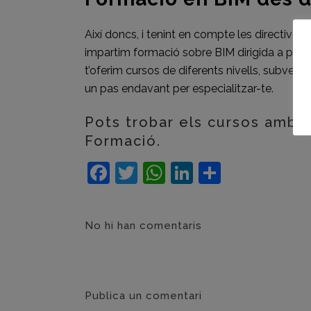
Així doncs, i tenint en compte les directives
impartim formació sobre BIM dirigida a projec
t’oferim cursos de diferents nivells, subvenci
un pas endavant per especialitzar-te.
Pots trobar els cursos amb l
Formació.
Facebook
Twitter
WhatsApp
LinkedIn
Compart
No hi han comentaris
Publica un comentari