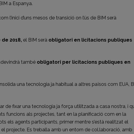
l BIM a Espanya.
om l’inici d’uns mesos de transició on l’ús de BIM serà
 de 2018,
el BIM serà
obligatori en licitacions publiques
esdevindrà també
obligatori per licitacions publiques en
solida una tecnologia ja habitual a altres països com EUA, Br
ar de fixar una tecnologia ja força utilitzada a casa nostra, i q
ts funcions als projectes, tant en la planificació com en la
ts els agents participants, primer mentre s’està realitzat el
 el projecte. Es treballa amb un entorn de col.laboració, amb