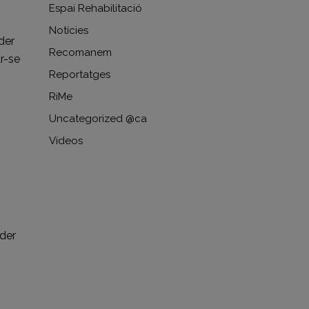
Espai Rehabilitació
Notícies
der
Recomanem
r-se
Reportatges
RiMe
Uncategorized @ca
Vídeos
oder