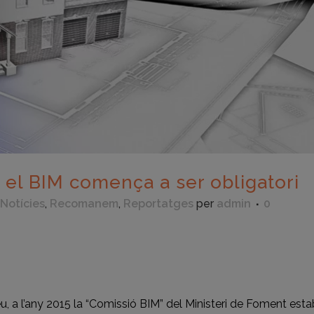
el BIM comença a ser obligatori
Notícies
,
Recomanem
,
Reportatges
per
admin
0
eix
 a l’any 2015 la “Comissió BIM” del Ministeri de Foment esta