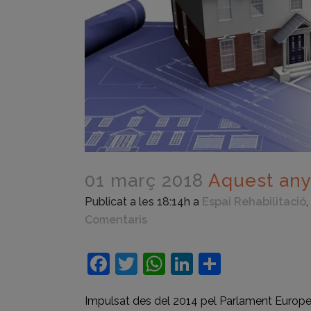
01 març 2018
Aquest any 
Publicat a les 18:14h
a
Espai Rehabilitació
,
Comentaris
Facebook
Twitter
WhatsApp
LinkedIn
Compart
Impulsat des del 2014 pel Parlament Europeu,