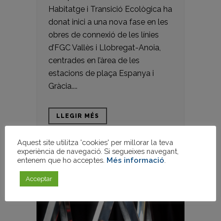
Habitatge i Transició Ecològica ha
donat inici a una nova fase en les
obres de connexió de les línies
d’FGC Vallès i Llobregat-Anoia,
centrades en l’àrea de les
estacions de plaça Espanya i
Gràcia....
LLEGIR MÉS
Aquest site utilitza 'cookies' per millorar la teva
experiència de navegació. Si segueixes navegant,
entenem que ho acceptes.
Més informació
.
Acceptar