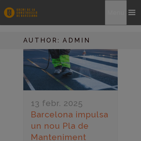
Menu
AUTHOR: ADMIN
13 febr. 2025
Barcelona impulsa
un nou Pla de
Manteniment