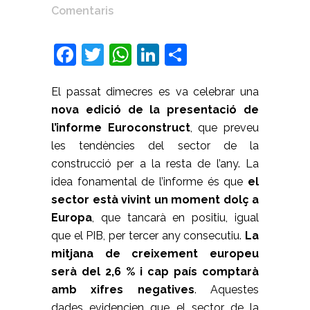
Comentaris
Facebook
Twitter
WhatsApp
LinkedIn
Comparteix
El passat dimecres es va celebrar una
nova edició de la presentació de
l’informe Euroconstruct
, que preveu
les tendències del sector de la
construcció per a la resta de l’any. La
idea fonamental de l’informe és que
el
sector està vivint un moment dolç a
Europa
, que tancarà en positiu, igual
que el PIB, per tercer any consecutiu.
La
mitjana de creixement europeu
serà del 2,6 % i cap país comptarà
amb xifres negatives
. Aquestes
dades evidencien que el sector de la