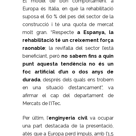
El model de bon comportament a
Europa és Itàlia, en què la rehabilitació
suposa el 60 % del pes del sector de la
construcció i té una quota de mercat
molt gran. “Respecte
a Espanya, la
rehabilitació té un creixement força
raonable
; la revifalla del sector l’està
beneficiant, però
no sabem fins a quin
punt aquesta tendència no és un
foc artificial d’un o dos anys de
durada
, després dels quals ens trobem
en una situació d’estancament”, va
afirmar el cap del departament de
Mercats de l’ITec.
Per últim, l’
enginyeria civil
va ocupar
una part destacada de la presentació,
atès que a Europa perd impuls, amb l’1,5