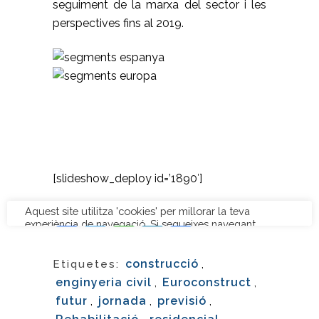
seguiment de la marxa del sector i les
perspectives fins al 2019.
jnnfnfwjnf
emfwemfwrk
[slideshow_deploy id=’1890′]
Facebook
Twitter
WhatsApp
LinkedIn
Comparteix
construcció
,
Etiquetes:
enginyeria civil
,
Euroconstruct
,
futur
,
jornada
,
previsió
,