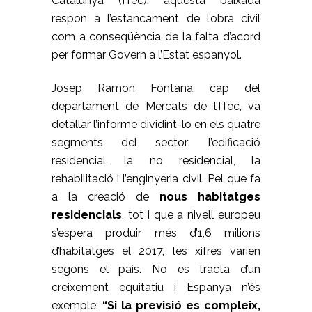
Catalunya (ITec), aquesta baixada
respon a l’estancament de l’obra civil
com a conseqüència de la falta d’acord
per formar Govern a l’Estat espanyol.
Josep Ramon Fontana, cap del
departament de Mercats de l’ITec, va
detallar l’informe dividint-lo en els quatre
segments del sector: l’edificació
residencial, la no residencial, la
rehabilitació i l’enginyeria civil. Pel que fa
a la creació de
nous habitatges
residencials
, tot i que a nivell europeu
s’espera produir més d’1,6 milions
d’habitatges el 2017, les xifres varien
segons el país. No es tracta d’un
creixement equitatiu i Espanya n’és
exemple:
“Si la previsió es compleix,