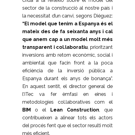
crida a la reflexió sobre el model del
sector de la construcció al nostre país i
la necessitat d’un canvi, segons Diéguez:
“El model que tenim a Espanya és el
mateix des de fa seixanta anys i cal
que anem cap a un model molt més
transparent i col.laboratiu
, prioritzant
inversions amb retorn econòmic, social i
ambiental que facin front a la poca
eficiència de la inversió pública a
Espanya durant els anys de bonança”.
En aquest sentit, el director general de
l’ITec va fer èmfasi en eines i
metodologies col.laboratives com el
BIM
o el
Lean Construction
, que
contribueixen a alinear tots els actors
del procés fent que el sector resulti molt
més eficient.