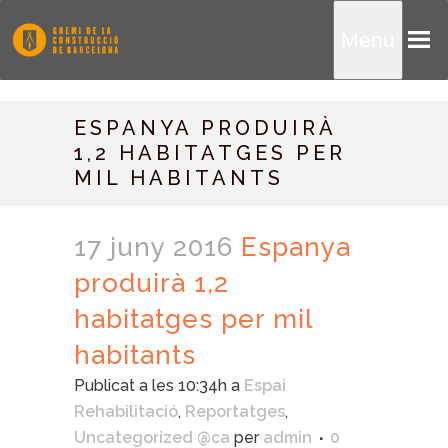
Menu
ESPANYA PRODUIRÀ
1,2 HABITATGES PER
MIL HABITANTS
17 juny 2016
Espanya
produirà 1,2
habitatges per mil
habitants
Publicat a les 10:34h
a
Espai
Rehabilitació
,
Reportatges
,
Uncategorized @ca
per
admin
0