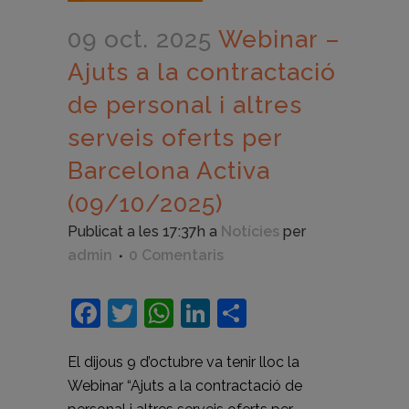
09 oct. 2025
Webinar –
Ajuts a la contractació
de personal i altres
serveis oferts per
Barcelona Activa
(09/10/2025)
Publicat a les 17:37h
a
Notícies
per
admin
0 Comentaris
Facebook
Twitter
WhatsApp
LinkedIn
Comparteix
El dijous 9 d’octubre va tenir lloc la
Webinar “Ajuts a la contractació de