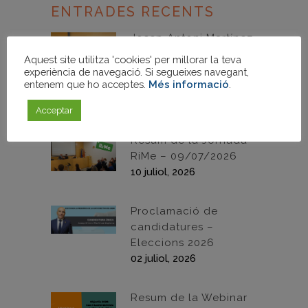
ENTRADES RECENTS
Josep Antoni Martínez
Zaplana reelegit
Aquest site utilitza 'cookies' per millorar la teva
president de la Junta
experiència de navegació. Si segueixes navegant,
entenem que ho acceptes.
Més informació
.
Directiva del Gremi
21 juliol, 2026
Acceptar
Resum de la Jornada
RiMe – 09/07/2026
10 juliol, 2026
Proclamació de
candidatures –
Eleccions 2026
02 juliol, 2026
Resum de la Webinar