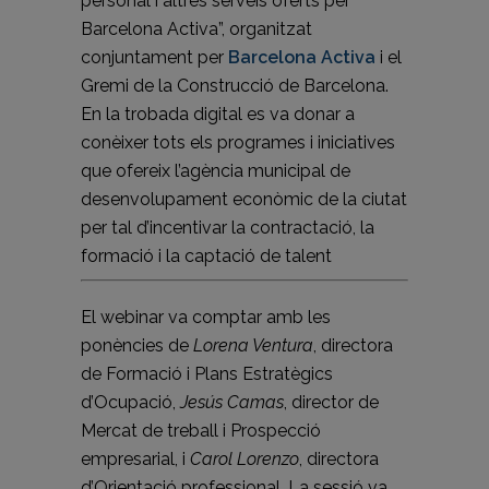
personal i altres serveis oferts per
Barcelona Activa”, organitzat
conjuntament per
Barcelona Activa
i el
Gremi de la Construcció de Barcelona.
En la trobada digital es va donar a
conèixer tots els programes i iniciatives
que ofereix l’agència municipal de
desenvolupament econòmic de la ciutat
per tal d’incentivar la contractació, la
formació i la captació de talent
El webinar va comptar amb les
ponències de
Lorena Ventura
, directora
de Formació i Plans Estratègics
d’Ocupació,
Jesús Camas
, director de
Mercat de treball i Prospecció
empresarial, i
Carol Lorenzo
, directora
d’Orientació professional. La sessió va