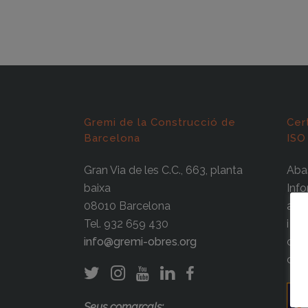
Gremi de la Construcció de
Cer
Barcelona
ISO
Gran Via de les C.C., 663, planta
Abas
baixa
Info
08010 Barcelona
agre
Tel. 932 659 430
i la
info@gremi-obres.org
ocup
cert
Seus comarcals: