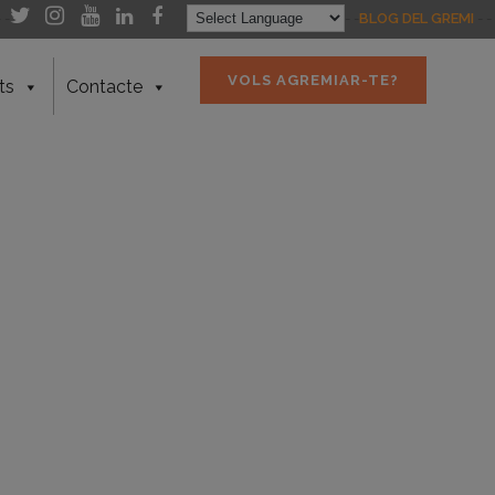
- -
- -
BLOG DEL GREMI
- -
VOLS AGREMIAR-TE?
ts
Contacte