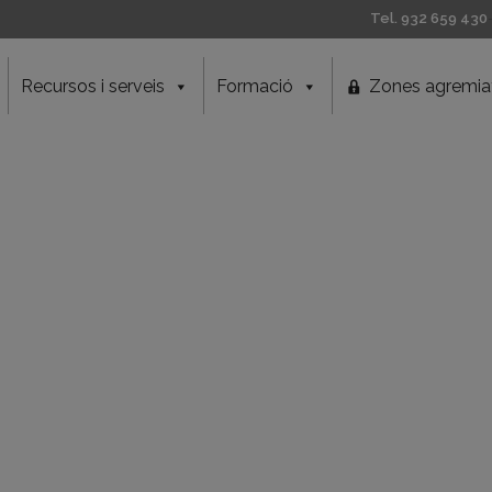
Tel. 932 659 430
Recursos i serveis
Formació
Zones agremia