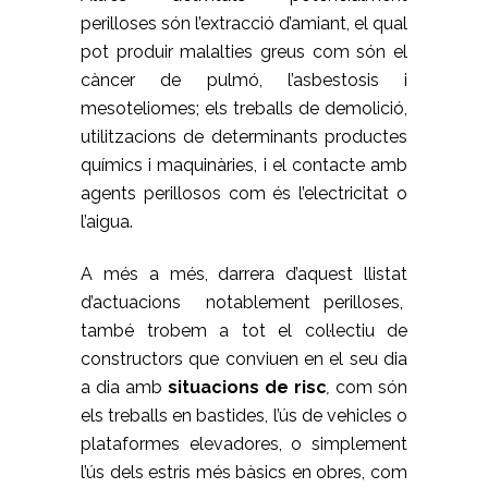
perilloses són l’extracció d’amiant, el qual
pot produir malalties greus com són el
càncer de pulmó, l’asbestosis i
mesoteliomes; els treballs de demolició,
utilitzacions de determinants productes
químics i maquinàries, i el contacte amb
agents perillosos com és l’electricitat o
l’aigua.
A més a més, darrera d’aquest llistat
d’actuacions notablement perilloses,
també trobem a tot el col·lectiu de
constructors que conviuen en el seu dia
a dia amb
situacions de risc
,
com són
els treballs en bastides, l’ús de vehicles o
plataformes elevadores, o simplement
l’ús dels estris més bàsics en obres, com