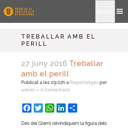
Menu
TREBALLAR AMB EL
PERILL
27 juny 2016
Treballar
amb el perill
Publicat a les 09:22h
a
Reportatges
per
admin
0 Comentaris
Facebook
Twitter
WhatsApp
LinkedIn
Comparteix
Des del Gremi reivindiquem la figura dels