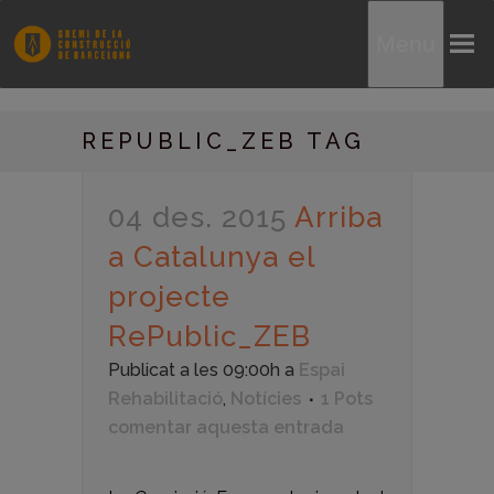
Menu
REPUBLIC_ZEB TAG
04 des. 2015
Arriba
a Catalunya el
projecte
RePublic_ZEB
Publicat a les 09:00h
a
Espai
Rehabilitació
,
Notícies
1 Pots
comentar aquesta entrada