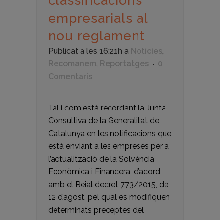
classificacions
empresarials al
nou reglament
Publicat a les 16:21h
a
Notícies
,
Recomanem
,
Reportatges
0
Comentaris
Tal i com està recordant la Junta
Consultiva de la Generalitat de
Catalunya en les notificacions que
està enviant a les empreses per a
l’actualització de la Solvència
Econòmica i Financera, d’acord
amb el Reial decret 773/2015, de
12 d’agost, pel qual es modifiquen
determinats preceptes del