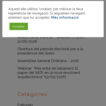
Proclamació de candidatures – Eleccions
Aquest site utilitza 'cookies' per millorar la teva
2026
experiència de navegació. Si segueixes navegant,
Resum de la Webinar “Objectiu 2028: Com
entenem que ho acceptes.
Més informació
.
l’Anàlisi del Cicle de Vida de l’edifici
transformarà el teu negoci constructiu”
Acceptar
30/06/2026
Resum de la Webinar: “Sikatherm Impact”
11/06/2026
Obertura del període electoral per a la
presidència del Gremi
Assemblea General Ordinària – 2026
Webinar: “Més enllà de l’aillament: El
paper del SATE en la nova envolvent
arquitectònica” (13/05/2026)
Categories
Editorials