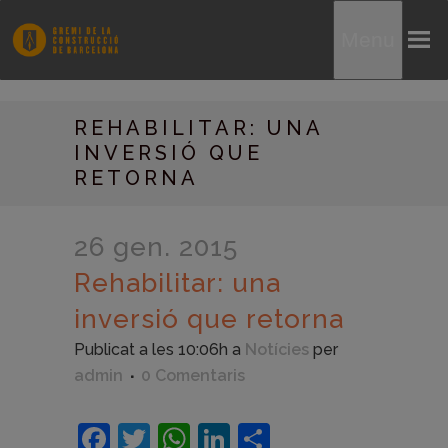
Menu
REHABILITAR: UNA
INVERSIÓ QUE
RETORNA
26 gen. 2015
Rehabilitar: una
inversió que retorna
Publicat a les 10:06h
a
Notícies
per
admin
0 Comentaris
Facebook
Twitter
WhatsApp
LinkedIn
Comparteix