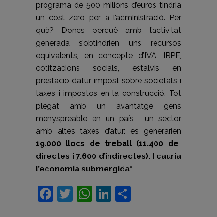
programa de 500 milions d’euros tindria
un cost zero per a l’administració. Per
què? Doncs perquè amb l’activitat
generada s’obtindrien uns recursos
equivalents, en concepte d’IVA, IRPF,
cotitzacions socials, estalvis en
prestació d’atur, impost sobre societats i
taxes i impostos en la construcció. Tot
plegat amb un avantatge gens
menyspreable en un país i un sector
amb altes taxes d’atur: es generarien
19.000 llocs de treball (11.400 de
directes i 7.600 d’indirectes). I cauria
l’economia submergida
“.
Facebook
Twitter
WhatsApp
LinkedIn
Comparteix