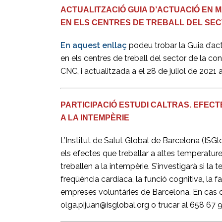
ACTUALITZACIÓ GUIA D’ACTUACIÓ EN M
EN ELS CENTRES DE TREBALL DEL SE
En aquest enllaç
podeu trobar la Guia d’ac
en els centres de treball del sector de la co
CNC, i actualitzada a el 28 de juliol de 202
PARTICIPACIÓ ESTUDI CALTRAS. EFEC
A LA INTEMPÈRIE
L’Institut de Salut Global de Barcelona (ISG
els efectes que treballar a altes temperatur
treballen a la intempèrie. S’investigarà si la
freqüència cardíaca, la funció cognitiva, la f
empreses voluntàries de Barcelona. En cas d’
olga.pijuan@isglobal.org o trucar al 658 67 