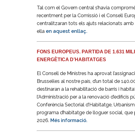
Tal com el Govern central s’havia compromè
recentment per la Comissió i el Consell Europ
centralitzaran tots els ajuts relacionats am
ella
en aquest enllaç.
FONS EUROPEUS. PARTIDA DE 1.631 MIL
ENERGÈTICA D’HABITATGES
El Consell de Ministres ha aprovat l’assignac
Brussel·les al nostre país, d’un total de 140.0
destinaran a la rehabilitació de barris i habi
l’Administració per a la renovació d’edificis 
Conferència Sectorial d’Habitatge, Urbanism
programa d’habitatge de lloguer social, que
2026.
Més informació.