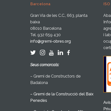
Barcelona
ISO
Gran Via de les C.C., 663, planta
Abas
baixa
Info
08010 Barcelona
agre
Tel. 932 659 430
i la
info@gremi-obres.org
ocup
cert
Seus comarcals:
– Gremi de Constructors de
Badalona
– Gremi de la Construcció del Baix
Penedès
Avís
Priv