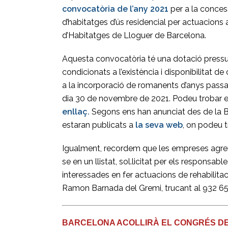
convocatòria de l’any 2021
per a la conces
d’habitatges d’ús residencial per actuacions a
d’Habitatges de Lloguer de Barcelona.
Aquesta convocatòria té una dotació pressu
condicionats a l’existència i disponibilitat de
a la incorporació de romanents d’anys passats
dia 30 de novembre de 2021. Podeu trobar el
enllaç.
Segons ens han anunciat des de la 
estaran publicats a
la seva web
, on podeu 
Igualment, recordem que les empreses agre
se en un llistat, sol.licitat per els responsa
interessades en fer actuacions de rehabilit
Ramon Barnada del Gremi, trucant al 932 65
BARCELONA ACOLLIRÀ EL CONGRÉS DE L