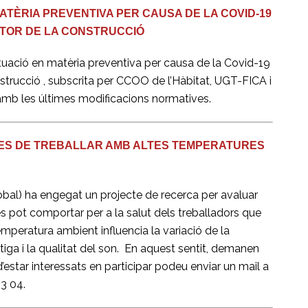
ATÈRIA PREVENTIVA PER CAUSA DE LA COVID-19
CTOR DE LA CONSTRUCCIÓ
tuació en matèria preventiva per causa de la Covid-19
nstrucció , subscrita per CCOO de l’Hàbitat, UGT-FICA i
1 amb les últimes modificacions normatives.
TES DE TREBALLAR AMB ALTES TEMPERATURES
lobal) ha engegat un projecte de recerca per avaluar
es pot comportar per a la salut dels treballadors que
 temperatura ambient influencia la variació de la
atiga i la qualitat del son. En aquest sentit, demanen
estar interessats en participar podeu enviar un mail a
93 04.