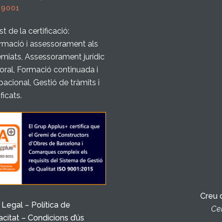
 9001
t de la certificació:
rmació i assessorament als
miats, Assessorament jurídic
boral, Formació continuada i
acional, Gestió de tràmits i
ificats.
Creu 
 Legal – Política de
Cer
acitat – Condicions d’ús