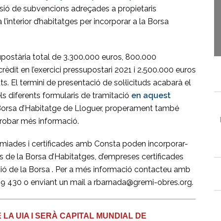
sió de subvencions adreçades a propietaris
 l’interior d’habitatges per incorporar a la Borsa
postària total de 3.300.000 euros, 800.000
 crèdit en l’exercici pressupostari 2021 i 2.500.000 euros
. El termini de presentació de sol·licituds acabarà el
s diferents formularis de tramitació
en aquest
Borsa d’Habitatge de Lloguer, properament també
trobar més informació.
miades i certificades amb Consta poden incorporar-
bles de la Borsa d’Habitatges, d’empreses certificades
ació de la Borsa . Per a més informació contacteu amb
9 430 o enviant un mail a rbarnada@gremi-obres.org.
A UIA I SERÀ CAPITAL MUNDIAL DE