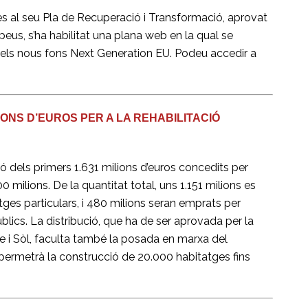
s al seu Pla de Recuperació i Transformació, aprovat
eus, s’ha habilitat una plana web en la qual se
b els nous fons Next Generation EU. Podeu accedir a
IONS D’EUROS PER A LA REHABILITACIÓ
ió dels primers 1.631 milions d’euros concedits per
00 milions. De la quantitat total, uns 1.151 milions es
tatges particulars, i 480 milions seran emprats per
públics. La distribució, que ha de ser aprovada per la
e i Sòl, faculta també la posada en marxa del
 permetrà la construcció de 20.000 habitatges fins