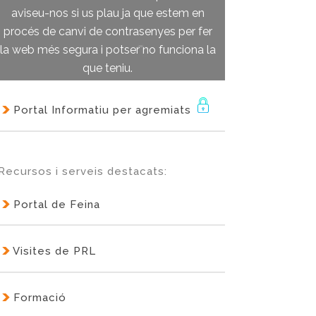
aviseu-nos si us plau ja que estem en
procés de canvi de contrasenyes per fer
la web més segura i potser no funciona la
que teniu.
Portal Informatiu per agremiats
Recursos i serveis destacats:
Portal de Feina
Visites de PRL
Formació