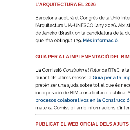
L’ARQUITECTURA EL 2026
Barcelona acollirà el Congrés de la Unió Inte
l’Arquitectura UIA-UNESCO l’any 2026. Així s’
de Janeiro (Brasil), on la candidatura de la c
que n’ha obtingut 129.
Més informació.
GUIA PER A LA IMPLEMENTACIÓ DEL BIM
La Comissió
Construïm el Futur
de l’ITeC, a 
durant els últims mesos la
Guia per a la Im
pretén ser una ajuda sobre tot el que és nece
incorporació de BIM a una licitació pública.
procesos colaborativos en la Construcció
mateixa Comissió i amb informacions d’inter
PUBLICAT EL WEB OFICIAL DELS AJUTS