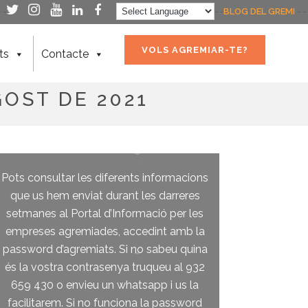
- -
- -
BLOG DEL GREMI
- -
VOLS AGREMIAR-TE?
ts
Contacte
GOST DE 2021
Pots consultar les diferents informacions
que us hem enviat durant les darreres
setmanes al Portal d’Informació per les
empreses agremiades, accedint amb la
password d’agremiats. Si no sabeu quina
és la vostra contrasenya truqueu al 932
659 430 o envieu un whatsapp i us la
facilitarem. Si no funciona la password