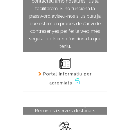
contacteu amb nosaltres i us la
facilitarem. Si no funciona la
password aviseu-nos si us plau ja
que estem en procés de canvi de
contrasenyes per fer la web més
segura i potser no funciona la que
teniu.
Portal Informatiu per
agremiats
Recursos i serveis destacats: