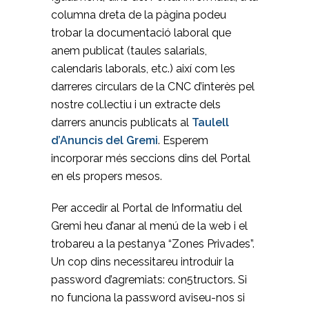
columna dreta de la pàgina podeu
trobar la documentació laboral que
anem publicat (taules salarials,
calendaris laborals, etc.) així com les
darreres circulars de la CNC d’interès pel
nostre col.lectiu i un extracte dels
darrers anuncis publicats al
Taulell
d’Anuncis del Gremi
. Esperem
incorporar més seccions dins del Portal
en els propers mesos.
Per accedir al Portal de Informatiu del
Gremi heu d’anar al menú de la web i el
trobareu a la pestanya “Zones Privades”.
Un cop dins necessitareu introduir la
password d’agremiats: con5tructors. Si
no funciona la password aviseu-nos si