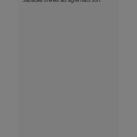
Sabadell ofereix als agremiats són: