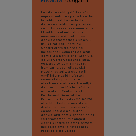
Privacitat
(obligatori)
Les dades obligatòries són
imprescindibles per a tramitar
la sol·licitud. La resta de
dades es sol·liciten per oferir
un millor servei i comunicació.
El sol·licitant autoritza la
incorporació de totes les
dades esmentades a un arxiu
titularitat del Gremi de
Constructors d’Obres de
Barcelona i Comarques, amb
domicili a Barcelona, Gran Via
de les Corts Catalanes, núm.
663, que té com a finalitat
tramitar la sol·licitud. Així
mateix, autoritza que se li
enviï informació i ofertes
comercials per correu
electrònic o algun altre mitjà
de comunicació electrònica
equivalent. Conforme al
Reglament General de
Protecció de Dades 2016/679,
el sol·licitant disposa dels
drets d’accés, rectificació i
cancel·lació d’aquestes
dades, així com a oposar-se al
seu tractament mitjançant
escrit a l’adreça anteriorment
indicada amb la referència
Protecció de Dades.