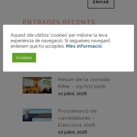
ENTRADES RECENTS
Josep Antoni Martínez
Aquest site utilitza 'cookies' per millorar la teva
experiència de navegació. Si segueixes navegant,
Zaplana reelegit
entenem que ho acceptes.
Més informació
.
president de la Junta
Directiva del Gremi
Acceptar
21 juliol, 2026
Resum de la Jornada
RiMe – 09/07/2026
10 juliol, 2026
Proclamació de
candidatures –
Eleccions 2026
02 juliol, 2026