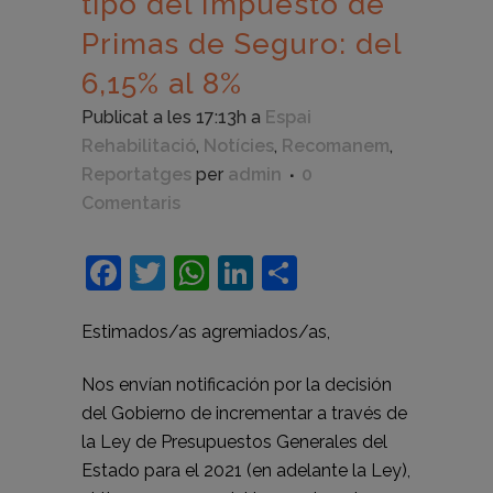
tipo del Impuesto de
Primas de Seguro: del
6,15% al 8%
Publicat a les 17:13h
a
Espai
Rehabilitació
,
Notícies
,
Recomanem
,
Reportatges
per
admin
0
Comentaris
Facebook
Twitter
WhatsApp
LinkedIn
Comparteix
Estimados/as agremiados/as,
Nos envían notificación por la decisión
del Gobierno de incrementar a través de
la Ley de Presupuestos Generales del
Estado para el 2021 (en adelante la Ley),