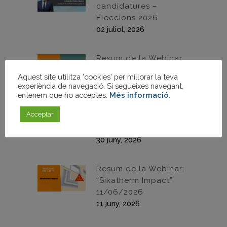
candidatures –
Eleccions 2026
02 juliol, 2026
Resum de la Webinar
“Objectiu 2028: Com
Aquest site utilitza 'cookies' per millorar la teva
l’Anàlisi del Cicle de
experiència de navegació. Si segueixes navegant,
Vida de l’edifici
entenem que ho acceptes.
Més informació
.
transformarà el teu
Acceptar
negoci constructiu”
30/06/2026
30 juny, 2026
Resum de la Webinar:
“Sikatherm Impact”
11/06/2026
11 juny, 2026