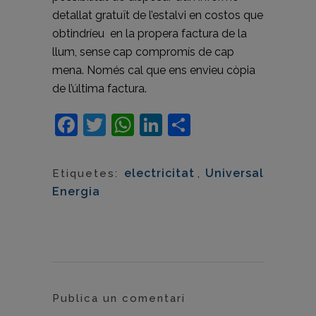
detallat gratuït de l’estalvi en costos que
obtindríeu en la propera factura de la
llum, sense cap compromís de cap
mena. Només cal que ens envieu còpia
de l’última factura.
Facebook
Twitter
WhatsApp
LinkedIn
Comparteix
electricitat
,
Universal
Etiquetes:
Energia
Publica un comentari