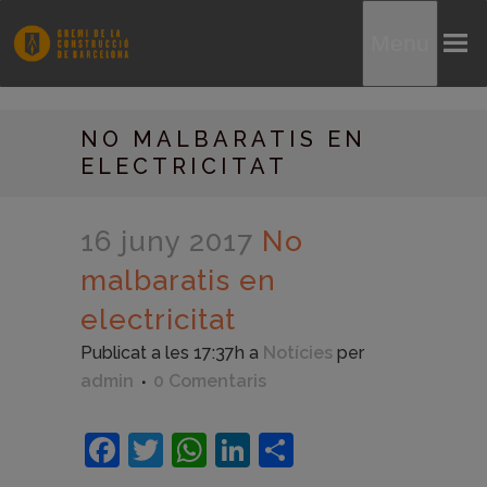
Menu
NO MALBARATIS EN
ELECTRICITAT
16 juny 2017
No
malbaratis en
electricitat
Publicat a les 17:37h
a
Notícies
per
admin
0 Comentaris
Facebook
Twitter
WhatsApp
LinkedIn
Comparteix