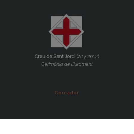
Creu de Sant Jordi
(any 2012)
Cerimònia de lliurament
Cercador