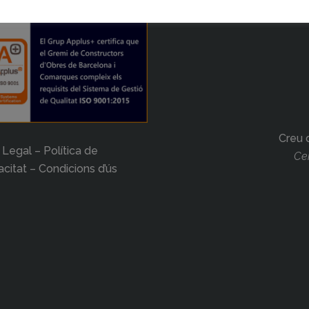
Creu 
 Legal – Política de
Cer
acitat – Condicions d’ús