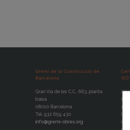
Gremi de la Construcció de
Cer
Barcelona
ISO
Gran Via de les C.C., 663, planta
Abas
baixa
Info
08010 Barcelona
agre
Tel. 932 659 430
i la
info@gremi-obres.org
ocup
cert