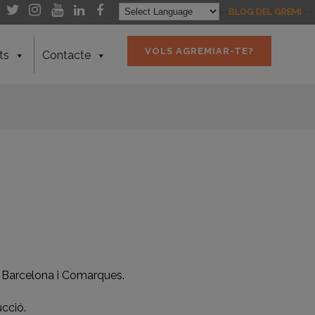
- -
- -
BLOG DEL GREMI
- -
VOLS AGREMIAR-TE?
ts
Contacte
 Barcelona i Comarques.
ucció.