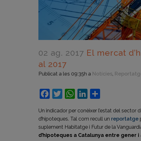
02 ag. 2017
El mercat d’h
al 2017
Publicat a les 09:35h
a
Notícies
,
Reportatg
Facebook
Twitter
WhatsApp
LinkedIn
Compart
Un indicador per conèixer l’estat del sector 
d’hipoteques. Tal com recull un
reportatge
p
suplement Habitatge i Futur de la Vanguardia 
d’hipoteques a Catalunya entre gener i a