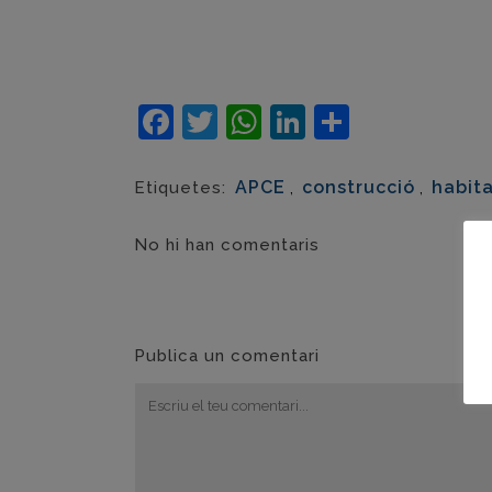
Facebook
Twitter
WhatsApp
LinkedIn
Compart
APCE
,
construcció
,
habit
Etiquetes:
No hi han comentaris
Publica un comentari