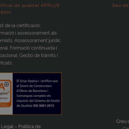
tificat de qualitat APPLUS
Seu de
 9001
t de la certificació:
rmació i assessorament als
miats, Assessorament jurídic
boral, Formació continuada i
acional, Gestió de tràmits i
ificats.
Creu 
 Legal – Política de
Cer