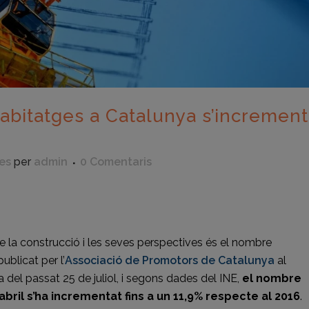
abitatges a Catalunya s’incremen
es
per
admin
0 Comentaris
eix
de la construcció i les seves perspectives és el nombre
ublicat per l’
Associació de Promotors de Catalunya
al
del passat 25 de juliol, i segons dades del INE,
el nombre
bril s’ha incrementat fins a un 11,9% respecte al 2016
.