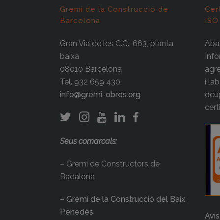
Gremi de la Construcció de
Cer
Barcelona
ISO
Gran Via de les C.C., 663, planta
Abas
baixa
Info
08010 Barcelona
agre
Tel. 932 659 430
i la
info@gremi-obres.org
ocup
cert
Seus comarcals:
– Gremi de Constructors de
Badalona
– Gremi de la Construcció del Baix
Penedès
Avís