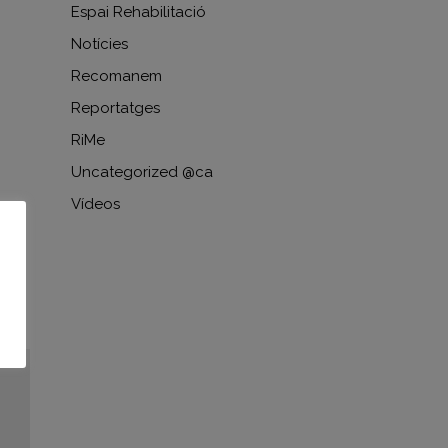
Espai Rehabilitació
Notícies
Recomanem
Reportatges
RiMe
Uncategorized @ca
Vídeos