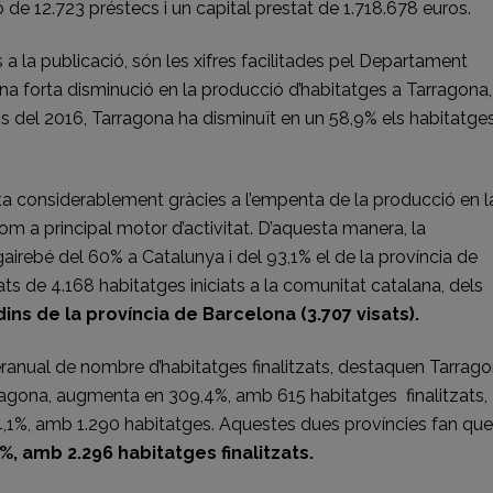
e 12.723 préstecs i un capital prestat de 1.718.678 euros.
 a la publicació, són les xifres facilitades pel Departament
na forta disminució en la producció d’habitatges a Tarragona,
sos del 2016, Tarragona ha disminuït en un 58,9% els habitatge
enta considerablement gràcies a l’empenta de la producció en l
om a principal motor d’activitat. D’aquesta manera, la
airebé del 60% a Catalunya i del 93,1% el de la província de
ts de 4.168 habitatges iniciats a la comunitat catalana, dels
ns de la província de Barcelona (3.707 visats).
eranual de nombre d’habitatges finalitzats, destaquen Tarrago
rragona, augmenta en 309,4%, amb 615 habitatges finalitzats,
,1%, amb 1.290 habitatges. Aquestes dues províncies fan que
7%, amb 2.296 habitatges finalitzats.