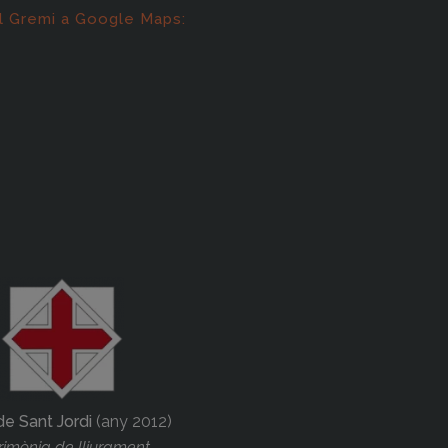
l Gremi a Google Maps:
de Sant Jordi
(any 2012)
imònia de lliurament