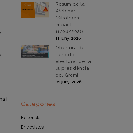
Resum de la
Webinar:
“Sikatherm
Impact”
11/06/2026
s
11 juny, 2026
Obertura del
a
període
electoral per a
la presidència
del Gremi
01 juny, 2026
na i
Categories
Editorials
Entrevistes