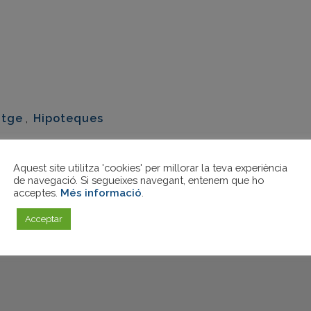
eix
atge
,
Hipoteques
Aquest site utilitza 'cookies' per millorar la teva experiència
de navegació. Si segueixes navegant, entenem que ho
acceptes.
Més informació
.
Acceptar