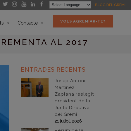
- -
- -
BLOG DEL GREMI
- -
VOLS AGREMIAR-TE?
ts
Contacte
CREMENTA AL 2017
ENTRADES RECENTS
Josep Antoni
Martínez
Zaplana reelegit
president de la
Junta Directiva
del Gremi
21 juliol, 2026
Resum de la