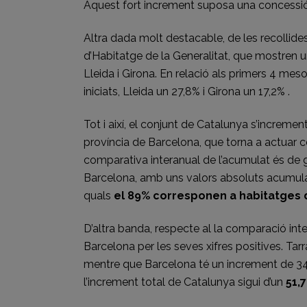
Aquest fort increment suposa una concessió d
Altra dada molt destacable, de les recollides
d’Habitatge de la Generalitat, que mostren u
Lleida i Girona. En relació als primers 4 me
iniciats, Lleida un 27,8% i Girona un 17,2% .
Tot i així, el conjunt de Catalunya s’increm
província de Barcelona, que torna a actuar c
comparativa interanual de l’acumulat és de g
Barcelona, ​​amb uns valors absoluts acumula
quals
el 89% corresponen a habitatges di
D’altra banda, respecte al la comparació int
Barcelona per les seves xifres positives. Ta
mentre que Barcelona té un increment de 34
l’increment total de Catalunya sigui d’un
51,