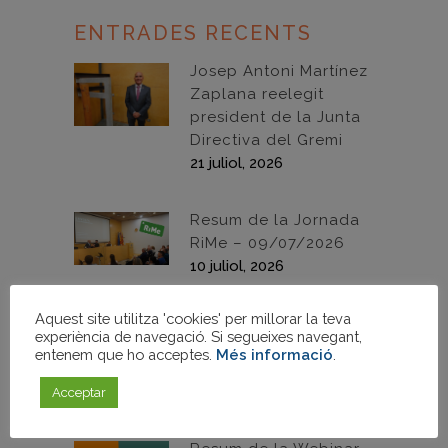
ENTRADES RECENTS
Josep Antoni Martínez
Zaplana reelegit
president de la Junta
Directiva del Gremi
21 juliol, 2026
Resum de la Jornada
RiMe – 09/07/2026
10 juliol, 2026
Aquest site utilitza 'cookies' per millorar la teva
Proclamació de
experiència de navegació. Si segueixes navegant,
candidatures –
entenem que ho acceptes.
Més informació
.
Eleccions 2026
02 juliol, 2026
Acceptar