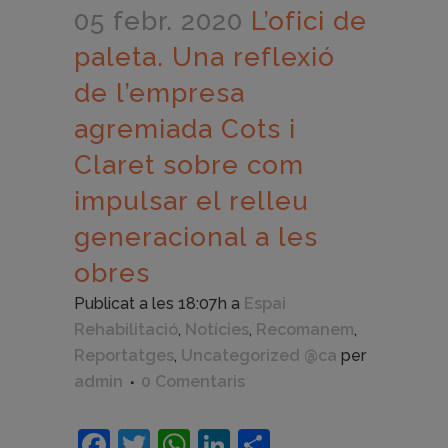
05 febr. 2020
L’ofici de
paleta. Una reflexió
de l’empresa
agremiada Cots i
Claret sobre com
impulsar el relleu
generacional a les
obres
Publicat a les 18:07h
a
Espai
Rehabilitació
,
Notícies
,
Recomanem
,
Reportatges
,
Uncategorized @ca
per
admin
0 Comentaris
Facebook
Twitter
WhatsApp
LinkedIn
Comparteix