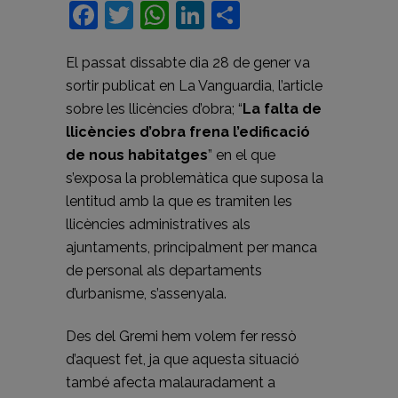
Facebook
Twitter
WhatsApp
LinkedIn
Comparteix
El passat dissabte dia 28 de gener va
sortir publicat en La Vanguardia, l’article
sobre les llicències d’obra; “
La falta de
llicències d’obra frena l’edificació
de nous habitatges
” en el que
s’exposa la problemàtica que suposa la
lentitud amb la que es tramiten les
llicències administratives als
ajuntaments, principalment per manca
de personal als departaments
d’urbanisme, s’assenyala.
Des del Gremi hem volem fer ressò
d’aquest fet, ja que aquesta situació
també afecta malauradament a