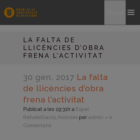
Menu
LA FALTA DE
LLICÈNCIES D’OBRA
FRENA L’ACTIVITAT
30 gen. 2017
La falta
de llicències d’obra
frena l’activitat
Publicat a les 19:31h
a
Espai
Rehabilitació
,
Notícies
per
admin
0
Comentaris