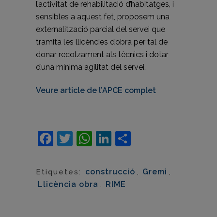
l’activitat de rehabilitació d’habitatges, i
sensibles a aquest fet, proposem una
externalització parcial del servei que
tramita les llicències d’obra per tal de
donar recolzament als tècnics i dotar
d’una mínima agilitat del servei.
Veure article de l’APCE complet
Facebook
Twitter
WhatsApp
LinkedIn
Comparteix
construcció
,
Gremi
,
Etiquetes:
Llicència obra
,
RIME