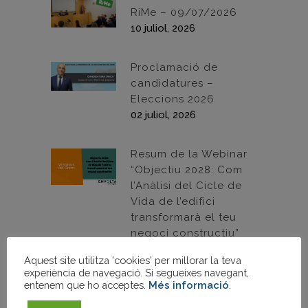
RiMe – 09/07/2026
10 juliol, 2026
Proclamació de
candidatures –
Eleccions 2026
02 juliol, 2026
Resum de la Webinar
“Objectiu 2028: Com
l’Anàlisi del Cicle de
Vida de l’edifici
transformarà el teu
negoci constructiu”
30/06/2026
Aquest site utilitza 'cookies' per millorar la teva
30 juny, 2026
experiència de navegació. Si segueixes navegant,
entenem que ho acceptes.
Més informació
.
Resum de la Webinar: