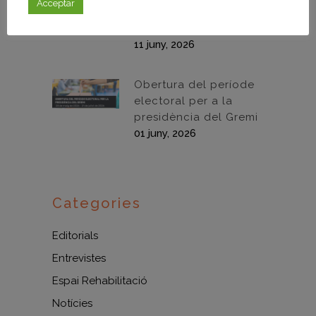
Acceptar
“Sikatherm Impact”
11/06/2026
11 juny, 2026
Obertura del període
electoral per a la
presidència del Gremi
01 juny, 2026
Categories
Editorials
Entrevistes
Espai Rehabilitació
Notícies