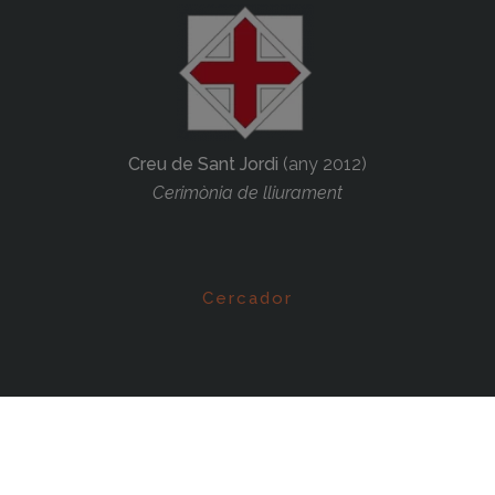
Creu de Sant Jordi
(any 2012)
Cerimònia de lliurament
Cercador