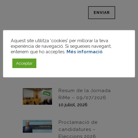
ENTRADES RECENTS
Aquest site utilitza 'cookies' per millorar la teva
Josep Antoni Martínez
experiència de navegació. Si segueixes navegant,
entenem que ho acceptes.
Més informació
.
Zaplana reelegit
president de la Junta
Acceptar
Directiva del Gremi
21 juliol, 2026
Resum de la Jornada
RiMe – 09/07/2026
10 juliol, 2026
Proclamació de
candidatures –
Eleccions 2026