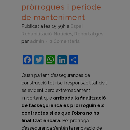
pròrrogues i període
de manteniment
Publicat a les 15:59h
a
Espai
Rehabilitació
,
Notícies
,
Reportatges
per
admin
0 Comentaris
Facebook
Twitter
WhatsApp
LinkedIn
Comparteix
Quan parlem d’assegurances de
construcció tot risc i responsabilitat civil
és evident però extremadament
important que
arribada la finalització
de l’assegurança es prorroguin els
contractes si és que l’obra no ha
finalitzat encara
. Per pròrroga
d’assegurança s’entén la renovació de