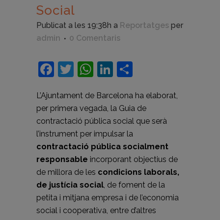
Social
Publicat a les 19:38h
a
Reportatges
per
admin
0 Comentaris
Facebook
Twitter
WhatsApp
LinkedIn
Comparteix
L’Ajuntament de Barcelona ha elaborat,
per primera vegada, la Guia de
contractació pública social que serà
l’instrument per impulsar la
contractació pública socialment
responsable
incorporant objectius de
de millora de les
condicions laborals,
de justícia social
, de foment de la
petita i mitjana empresa i de l’economia
social i cooperativa, entre d’altres