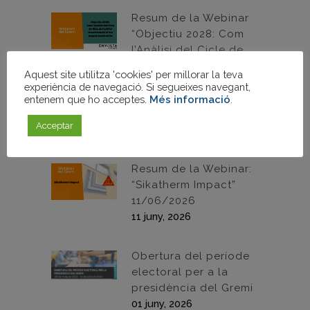
Resum de la Webinar
“Objectiu 2028: Com
l’Anàlisi del Cicle de
Vida de l’edifici
Aquest site utilitza 'cookies' per millorar la teva
transformarà el teu
experiència de navegació. Si segueixes navegant,
negoci constructiu”
entenem que ho acceptes.
Més informació
.
30/06/2026
Acceptar
30 juny, 2026
Resum de la Webinar:
“Sikatherm Impact”
11/06/2026
11 juny, 2026
Obertura del període
electoral per a la
presidència del Gremi
01 juny, 2026