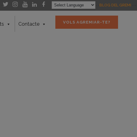
- -
- -
BLOG DEL GREMI
- -
VOLS AGREMIAR-TE?
ts
Contacte