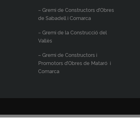
– Gremi de Constructors d’Obres
de Sabadell i Comarca
– Gremi de la Construcció del
Vallès
– Gremi de Constructors i
Promotors d’Obres de Mataró i
Comarca