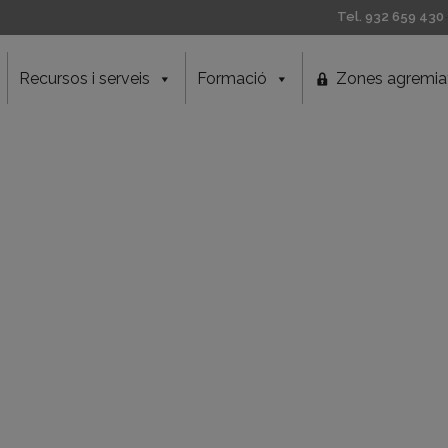
Tel. 932 659 430
Recursos i serveis
Formació
Zones agremia