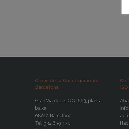
Gremi de la Construcció de
Cer
Barcelona
ISO
Gran Via de les C.C., 663, planta
Abas
baixa
Info
08010 Barcelona
agre
Tel. 932 659 430
i la