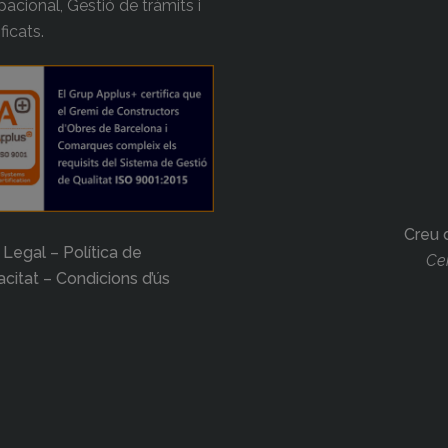
acional, Gestió de tràmits i
ificats.
Creu 
 Legal – Política de
Cer
acitat – Condicions d’ús