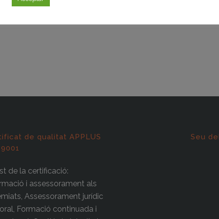
tificat de qualitat APPLUS
Seu de
 9001
t de la certificació:
rmació i assessorament als
miats, Assessorament jurídic
boral, Formació continuada i