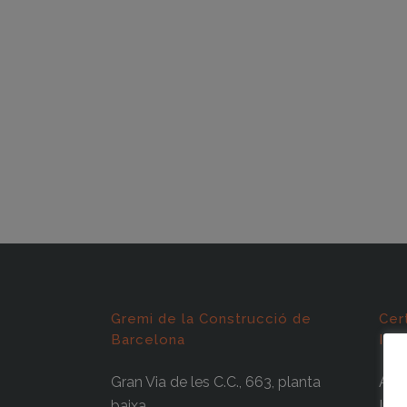
Gremi de la Construcció de
Cer
Barcelona
ISO
Gran Via de les C.C., 663, planta
Abas
baixa
Info