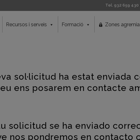
Tel. 932 659 430
Recursos i serveis
Formació
Zones agremia
eva sol·licitud ha estat enviada
reu ens posarem en contacte am
tu solicitud se ha enviado corr
ve nos pondremos en contacto c