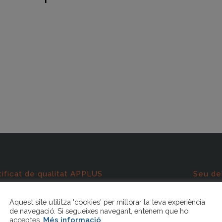
tificat de qualitat APPLUS
Seu de
 9001
Aquest site utilitza 'cookies' per millorar la teva experiència
t de la certificació:
de navegació. Si segueixes navegant, entenem que ho
acceptes.
Més informació
.
rmació i assessorament als