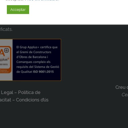
miats, Assessorament jurídic
Acceptar
boral, Formació continuada i
acional, Gestió de tràmits i
ificats.
Creu 
 Legal – Política de
Cer
acitat – Condicions d’ús