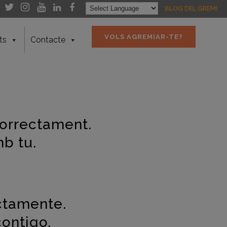
- -
- -
BLOG DEL GREMI
- -
VOLS AGREMIAR-TE?
ts
Contacte
 correctament.
b tu.
ectamente.
ontigo.