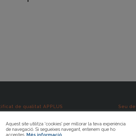
tificat de qualitat APPLUS
Seu de
 9001
Aquest site utilitza 'cookies' per millorar la teva experiència
t de la certificació:
de navegació. Si segueixes navegant, entenem que ho
acceptes.
Més informació
.
rmació i assessorament als