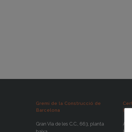
Gremi de la Construcció de
Cer
Barcelona
ISO
Gran Via de les C.C., 663, planta
Abas
baixa
Info