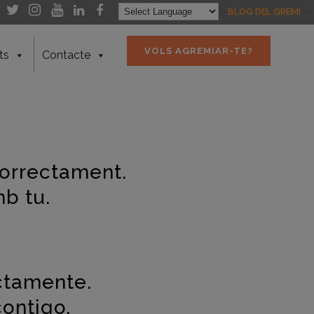
- -
- -
BLOG DEL GREMI
- -
VOLS AGREMIAR-TE?
ts
Contacte
 correctament.
b tu.
ectamente.
ontigo.