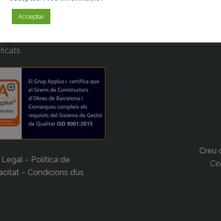
miats, Assessorament jurídic
Acceptar
boral, Formació continuada i
acional, Gestió de tràmits i
ificats.
Creu 
 Legal – Política de
Cer
acitat – Condicions d’ús