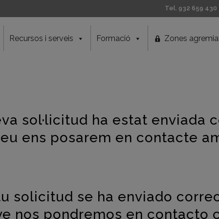
Tel. 932 659 430
Recursos i serveis
Formació
Zones agremia
eva sol·licitud ha estat enviada
reu ens posarem en contacte am
tu solicitud se ha enviado corr
ve nos pondremos en contacto c