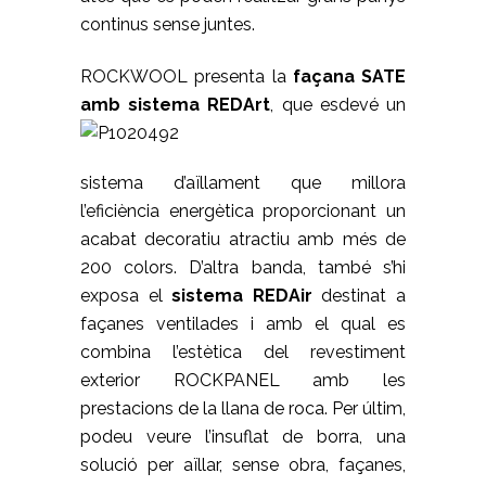
continus sense juntes.
ROCKWOOL presenta la
façana SATE
amb sistema REDArt
,
que esdevé un
sistema d’aïllament que millora
l’eficiència energètica proporcionant un
acabat decoratiu atractiu amb més de
200 colors. D’altra banda, també s’hi
exposa el
sistema REDAir
destinat a
façanes ventilades i amb el qual es
combina l’estètica del revestiment
exterior ROCKPANEL amb les
prestacions de la llana de roca. Per últim,
podeu veure l’insuflat de borra, una
solució per aïllar, sense obra, façanes,