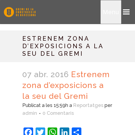
Menu
ESTRENEM ZONA
D’EXPOSICIONS A LA
SEU DEL GREMI
07 abr. 2016
Estrenem
zona d’exposicions a
la seu del Gremi
Publicat a les 15:59h
a
Reportatges
per
admin
0 Comentaris
Facebook
Twitter
WhatsApp
LinkedIn
Comparteix