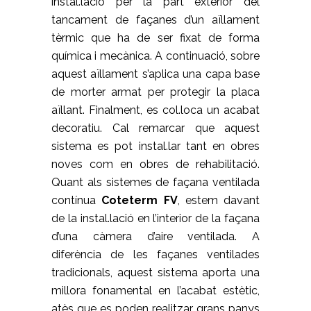
instal.lació per la part exterior del
tancament de façanes d’un aïllament
tèrmic que ha de ser fixat de forma
química i mecànica. A continuació, sobre
aquest aïllament s’aplica una capa base
de morter armat per protegir la placa
aïllant. Finalment, es col.loca un acabat
decoratiu. Cal remarcar que aquest
sistema es pot instal.lar tant en obres
noves com en obres de rehabilitació.
Quant als sistemes de façana ventilada
contínua
Coteterm FV
, estem davant
de la instal.lació en l’interior de la façana
d’una càmera d’aire ventilada. A
diferència de les façanes ventilades
tradicionals, aquest sistema aporta una
millora fonamental en l’acabat estètic,
atès que es poden realitzar grans panys