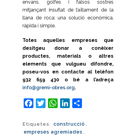
envans, golfes i falsos sostres
mitjançant insuflat de l’aïllament de la
llana de roca: una solució econòmica,
ràpida i simple.
Totes aquelles empreses que
desitgeu donar a conèixer
productes, materials o altres
elements que vulgueu difondre,
poseu-vos en contacte al telèfon
932 659 430 o bé a l’adreça
info@gremi-obres.org
.
Facebook
Twitter
WhatsApp
LinkedIn
Comparteix
construcció
,
Etiquetes:
empreses agremiades
,