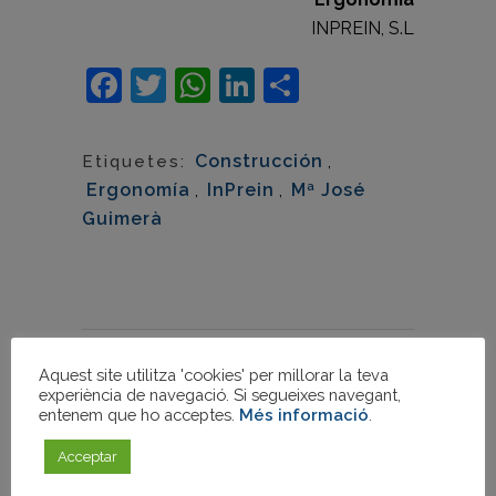
INPREIN, S.L
Facebook
Twitter
WhatsApp
LinkedIn
Comparteix
Construcción
,
Etiquetes:
Ergonomía
,
InPrein
,
Mª José
Guimerà
Aquest site utilitza 'cookies' per millorar la teva
Publica un comentari
experiència de navegació. Si segueixes navegant,
entenem que ho acceptes.
Més informació
.
Acceptar