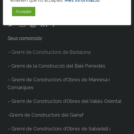
entenem que ho acceptes.
Més informació
.
Tel. 932 659 430
info@gremi-obres.org
Acceptar
Seus comarcals:
– Gremi de Constructors de Badalona
– Gremi de la Construcció del Baix Penedès
– Gremi de Constructors d’Obres de Manresa i
Comarques
– Gremi de Constructors d’Obres del Vallès Oriental
-Gremi de Constructors del Garraf
– Gremi de Constructors d’Obres de Sabadell i