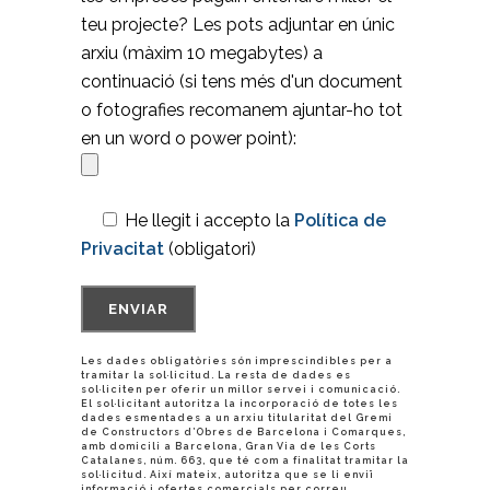
teu projecte? Les pots adjuntar en únic
arxiu (màxim 10 megabytes) a
continuació (si tens més d'un document
o fotografies recomanem ajuntar-ho tot
en un word o power point):
He llegit i accepto la
Política de
Privacitat
(obligatori)
Les dades obligatòries són imprescindibles per a
tramitar la sol·licitud. La resta de dades es
sol·liciten per oferir un millor servei i comunicació.
El sol·licitant autoritza la incorporació de totes les
dades esmentades a un arxiu titularitat del Gremi
de Constructors d’Obres de Barcelona i Comarques,
amb domicili a Barcelona, Gran Via de les Corts
Catalanes, núm. 663, que té com a finalitat tramitar la
sol·licitud. Així mateix, autoritza que se li enviï
informació i ofertes comercials per correu