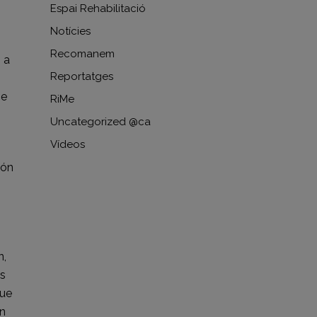
Espai Rehabilitació
Notícies
Recomanem
 a
Reportatges
se
RiMe
Uncategorized @ca
Vídeos
ión
n,
os
que
ón