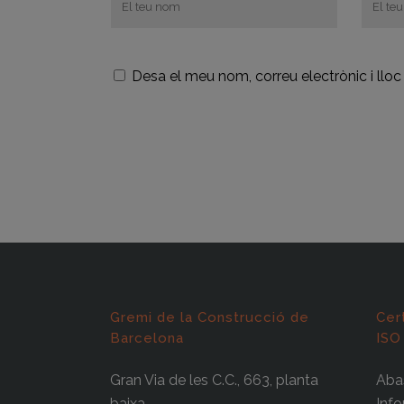
Desa el meu nom, correu electrònic i ll
Gremi de la Construcció de
Cer
Barcelona
ISO
Gran Via de les C.C., 663, planta
Abas
baixa
Info