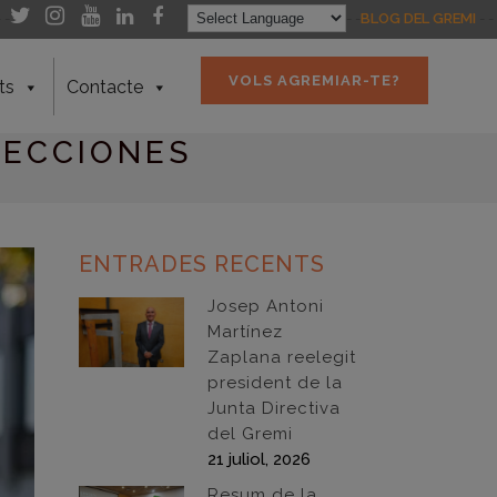
- -
- -
BLOG DEL GREMI
- -
VOLS AGREMIAR-TE?
ts
Contacte
TECCIONES
ENTRADES RECENTS
Josep Antoni
Martínez
Zaplana reelegit
president de la
Junta Directiva
del Gremi
21 juliol, 2026
Resum de la