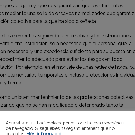
E que apliquen y que nos garantizan que los elementos
ados mediante una serie de ensayos normalizados que garanti
n colectiva para la que ha sido diseñada.
 de los elementos, siguiendo la normativa, y las instrucciones
 Para dicha instalación, será necesario que el personal que la
ón necesaria, y una experiencia suficiente para su puesta en 
procedimiento adecuado para evitar los riesgos en todo
lación. Por ejemplo, en el montaje de unas redes de horca, p
 complementarios temporales e incluso protecciones individua
do y formado.
 como un buen mantenimiento de las protecciones colectivas,
tizando que no se han modificado o deteriorado tanto la
c… y verificar las fechas de caducidad de los diferentes
Aquest site utilitza 'cookies' per millorar la teva experiència
de navegació. Si segueixes navegant, entenem que ho
acceptes.
Més informació
.