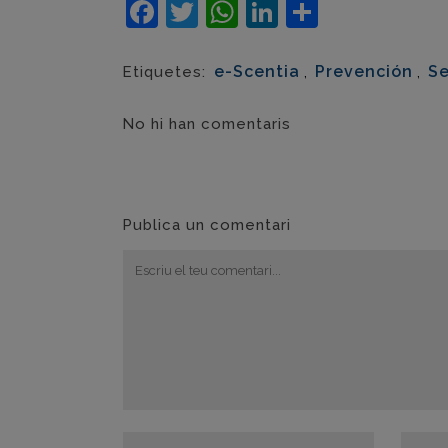
Facebook
Twitter
WhatsApp
LinkedIn
Compart
e-Scentia
,
Prevención
,
Se
Etiquetes:
No hi han comentaris
Publica un comentari