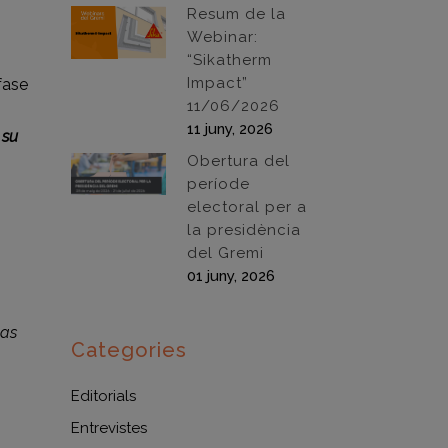
Resum de la
Webinar:
“Sikatherm
Impact”
fase
11/06/2026
11 juny, 2026
 su
Obertura del
període
electoral per a
la presidència
del Gremi
01 juny, 2026
vas
Categories
Editorials
Entrevistes