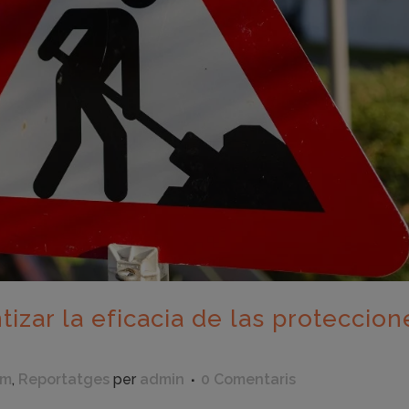
zar la eficacia de las proteccion
em
,
Reportatges
per
admin
0 Comentaris