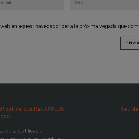
oc web en aquest navegador per a la pròxima vegada que come
tificat de qualitat APPLUS
Seu de
 9001
t de la certificació:
rmació i assessorament als