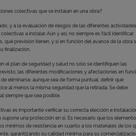
ciones colectivas que se instalan en una obra?
o, y a la evaluación de riesgos de las diferentes actividades
s colectivas a instalar. Aún y así, no siempre es fácil identificar
, qué previsión tienen, y si en función del avance de la obra 
u finalización.
n el plan de seguridad y salud no sólo se identifiquen las
previsto, las diferentes modificaciones y afectaciones en func
 de eliminarse, aunque sea de forma puntual, definir qué
tice al menos la misma seguridad que la retirada. Se debe
dual siempre que sea posible.
ivas es importante verificar su correcta elección e instalació
 supone una protección en sí. Es necesario que los element
os mínimos de resistencia en cuanto a los materiales de los 
ente, garantizando su calidad mínima para su comercializaci