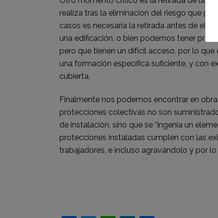
Otro momento crítico es la retirada de las 
realiza tras la eliminación del riesgo que p
casos es necesaria la retirada antes de elimi
una edificación, o bien podemos tener protec
pero que tienen un difícil acceso, por lo que
una formación específica suficiente, y con e
cubierta.
Finalmente nos podemos encontrar en obras d
protecciones colectivas no son suministrado
de instalación, sino que se “ingenia un eleme
protecciones instaladas cumplen con las e
trabajadores, e incluso agravándolo y por lo