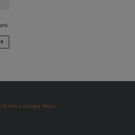
nti.
l Gremi a Google Maps: