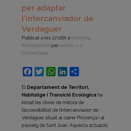
per adaptar
l’intercanviador de
Verdaguer
Publicat a les 17:06h
a
Notícies
,
Recomanem
per
admin
0
Comentaris
Facebook
Twitter
WhatsApp
LinkedIn
Comparteix
El
Departament de Territori,
Habitatge i Transició Ecològica
ha
iniciat les obres de millora de
l’accessibilitat de l’intercanviador de
Verdaguer, situat al carrer Provença i al
passeig de Sant Joan. Aquesta actuació,