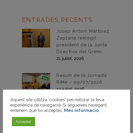
ENTRADES RECENTS
Josep Antoni Martínez
Zaplana reelegit
president de la Junta
Directiva del Gremi
21 juliol, 2026
Resum de la Jornada
RiMe – 09/07/2026
10 juliol, 2026
Aquest site utilitza 'cookies' per millorar la teva
experiència de navegació. Si segueixes navegant,
Proclamació de
entenem que ho acceptes.
Més informació
.
candidatures –
Eleccions 2026
Acceptar
02 juliol, 2026