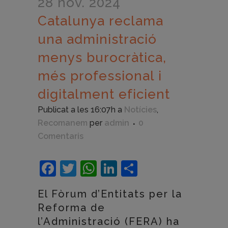
28 nov. 2024
Catalunya reclama
una administració
menys burocràtica,
més professional i
digitalment eficient
Publicat a les 16:07h
a
Notícies
,
Recomanem
per
admin
0
Comentaris
Facebook
Twitter
WhatsApp
LinkedIn
Comparteix
El Fòrum d’Entitats per la
Reforma de
l’Administració (
FERA
) ha