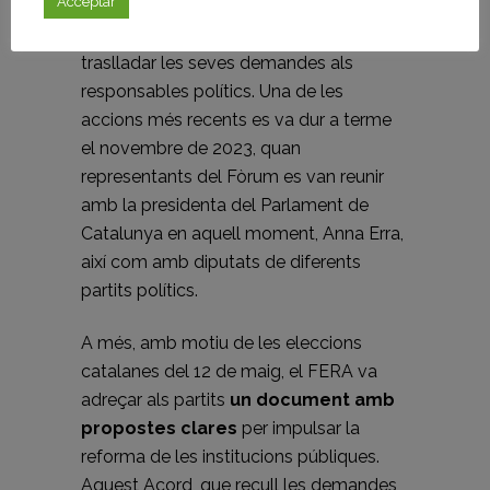
Acceptar
FERA ha estat
al capdavant de
diverses iniciatives
amb l’objectiu de
traslladar les seves demandes als
responsables polítics. Una de les
accions més recents es va dur a terme
el novembre de 2023, quan
representants del Fòrum es van reunir
amb la presidenta del Parlament de
Catalunya en aquell moment, Anna Erra,
així com amb diputats de diferents
partits polítics.
A més, amb motiu de les eleccions
catalanes del 12 de maig, el FERA va
adreçar als partits
un document amb
propostes clares
per impulsar la
reforma de les institucions públiques.
Aquest Acord, que recull les demandes