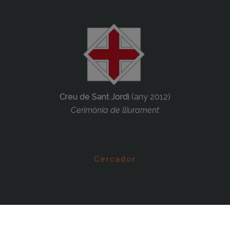
Creu de Sant Jordi
(any 2012)
Cerimònia de lliurament
Cercador