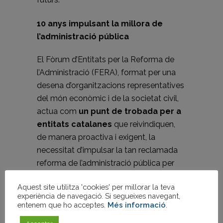
10 anys impulsant la millora de
l’administració pública
El Fòrum d’Entitats per la Reforma de
l’Administració (FERA), format per una
desena d’organitzacions representatives
del món econòmic i de la societat civil,
actua com
un punt de trobada per a
entitats catalanes
que reivindiquen,
de manera proactiva i exigent, la
necessitat d’impulsar la tan reclamada
reforma de l’administració pública per
part de diversos sectors socials i
Aquest site utilitza 'cookies' per millorar la teva
econòmics.
experiència de navegació. Si segueixes navegant,
entenem que ho acceptes.
Més informació
.
Des de la seva creació l’any 2013, el