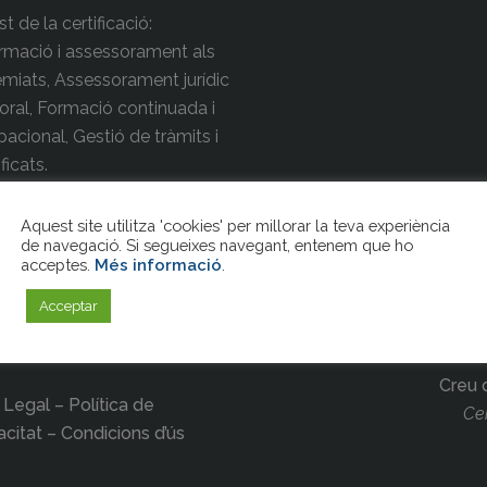
t de la certificació:
rmació i assessorament als
miats, Assessorament jurídic
boral, Formació continuada i
acional, Gestió de tràmits i
ificats.
Aquest site utilitza 'cookies' per millorar la teva experiència
de navegació. Si segueixes navegant, entenem que ho
acceptes.
Més informació
.
Acceptar
Creu 
 Legal – Política de
Cer
acitat – Condicions d’ús