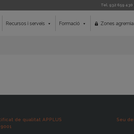
Tel. 932 659 430
Recursos i serveis
Formació
Zones agremia
tificat de qualitat APPLUS
Seu de
 9001