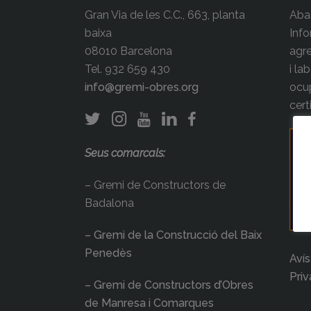
Gran Via de les C.C., 663, planta
Abas
baixa
Info
08010 Barcelona
agre
Tel. 932 659 430
i la
info@gremi-obres.org
ocup
cert
Seus comarcals:
– Gremi de Constructors de
Badalona
– Gremi de la Construcció del Baix
Penedès
Avís
Priv
– Gremi de Constructors d’Obres
de Manresa i Comarques