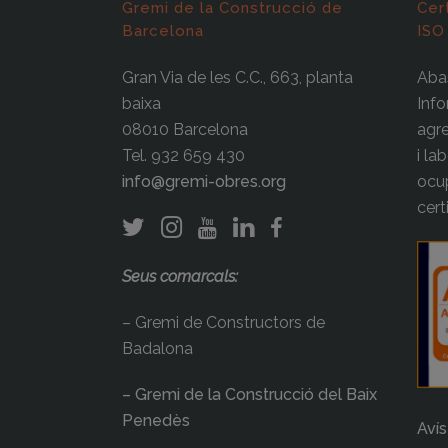
Gremi de la Construcció de
Cer
Barcelona
ISO
Gran Via de les C.C., 663, planta
Abas
baixa
Info
08010 Barcelona
agre
Tel. 932 659 430
i la
info@gremi-obres.org
ocup
cert
Seus comarcals:
– Gremi de Constructors de
Badalona
– Gremi de la Construcció del Baix
Penedès
Avís