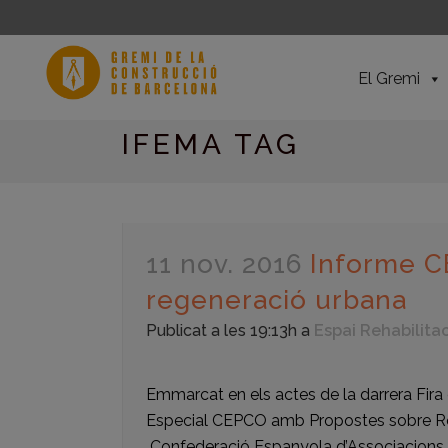
El Gremi
IFEMA TAG
11 nov. 2016
Informe CE
regeneració urbana
Publicat a les 19:13h
a
Espai Rehabilita
Emmarcat en els actes de la darrera Fira
Especial CEPCO amb Propostes sobre Reform
Confederació Espanyola d’Associacions 