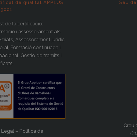
tificat de qualitat APPLUS
Seu de
 9001
t de la certificació:
rmació i assessorament als
miats, Assessorament jurídic
boral, Formació continuada i
acional, Gestió de tràmits i
ificats.
Creu 
 Legal – Política de
Cer