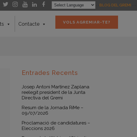
- -
- -
BLOG DEL GREMI
- -
VOLS AGREMIAR-TE?
ts
Contacte
Entrades Recents
Josep Antoni Martínez Zaplana
reelegit president de la Junta
Directiva del Gremi
Resum de la Jornada RiMe –
09/07/2026
Proclamació de candidatures –
Eleccions 2026