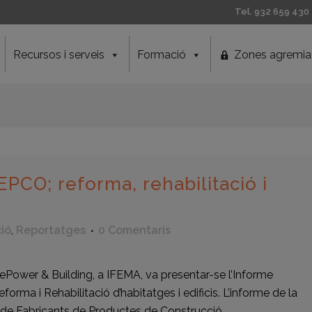
Tel. 932 659 430
Recursos i serveis
Formació
Zones agremia
PCO; reforma, rehabilitació i
ció
,
Reportatges
0 Comentaris
 ePower & Building, a IFEMA, va presentar-se l’Informe
a i Rehabilitació d’habitatges i edificis. L’informe de la
de Fabricants de Productes de Construcció