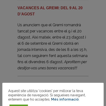
VACANCES AL GREMI: DEL 9 AL 20
D’AGOST
Us anunciem que el Gremi romandrà
tancat per vacances entre el 9 i el 20
d’agost. Així mateix, entre el 23 d’agost i
el 6 de setembre el Gremi obrirà en
jornada intensiva, des de les 8 a les 15 h,
tal com seguirem fent aquesta setmana
fins el divendres 6 d’agost.
Aprofitem per
desitjar-vos unes bones vacances!!!
Aquest site utilitza 'cookies' per millorar la teva
experiència de navegació. Si segueixes navegant,
entenem que ho acceptes.
Més informació
.