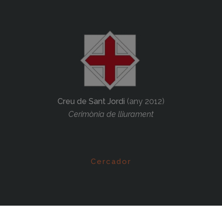
Creu de Sant Jordi
(any 2012)
Cerimònia de lliurament
Cercador