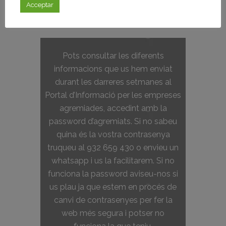
Acceptar
Pots consultar les diferents
informacions que us hem enviat
durant les darreres setmanes al
Portal d’Informació per les empreses
agremiades, accedint amb la
password d’agremiats. Si no sabeu
quina és la vostra contrasenya
truqueu al 932 659 430 o envieu un
whatsapp i us la facilitarem. Si no
funciona la password aviseu-nos si
us plau ja que estem en procés de
canvi de contrasenyes per fer la
web més segura i potser no