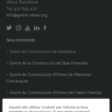
08010 Barcelona
Tel. 932 659 430
info@gremi-obres.org
Seus comarcals:
– Gremi de Constructors de Badalona
– Gremi de la Construcció del Baix Penedès
– Gremi de Constructors d’Obres de Manresa i
Comarques
– Gremi de Constructors d’Obres del Vallès Oriental
-Gremi de Constructors del Garraf
Aquest site utilitza 'cookies' per millorar la teva
experiència de navegació. Si segueixes navegant,