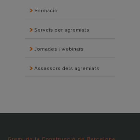
Formació
Serveis per agremiats
Jornades i webinars
Assessors dels agremiats
Gremi de la Construcció de Barcelona