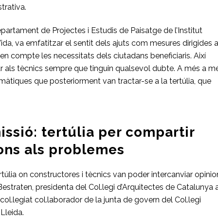
trativa.
artament de Projectes i Estudis de Paisatge de l’Institut
Vida, va emfatitzar el sentit dels ajuts com mesures dirigides 
en compte les necessitats dels ciutadans beneficiaris. Així
ar als tècnics sempre que tinguin qualsevol dubte. A més a m
màtiques que posteriorment van tractar-se a la tertúlia, que
ssió: tertúlia per compartir
ions als problemes
túlia on constructores i tècnics van poder intercanviar opinio
estraten, presidenta del Col.legi d’Arquitectes de Catalunya a
col.legiat col.laborador de la junta de govern del Col.legi
Lleida.