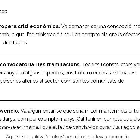
ser:
propera crisi econòmica.
Va demanar-se una concepció m
 amb la qual l’administració tingui en compte els greus efecte
s dràstiques.
convocatòria i les tramitacions.
Tècnics i constructors va
rrers anys en alguns aspectes, ens trobem encara amb bases i
 persones alienes al sector, com són les comunitats de
bvenció.
Va argumentar-se que seria millor mantenir els criter
 llargs, com per exemple 4 anys. Cal tenir en compte que els
sar-se en marxa, i que el fet de canviar-los durant la negocia
a.