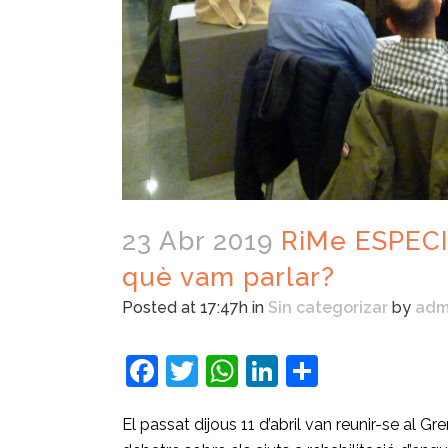
23 Abr 2019
RiMe ESPECIA
què vam parlar?
Posted at 17:47h
in
Sin categorizar
by
adm
Facebook
Twitter
WhatsApp
LinkedIn
Compart
El passat dijous 11 d’abril van reunir-se al 