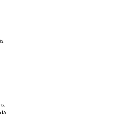
a
és,
ns.
 la