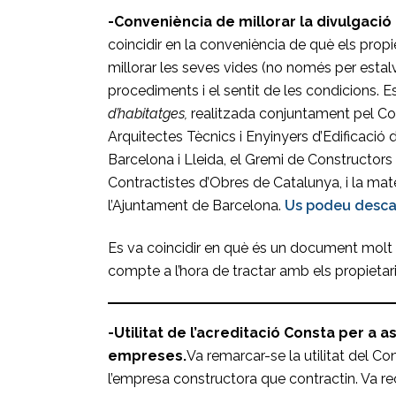
-Conveniència de millorar la divulgació
coincidir en la conveniència de què els propie
millorar les seves vides (no només per estalvi
procediments i el sentit de les condicions. E
d’habitatges,
realitzada conjuntament pel Col.
Arquitectes Tècnics i Enyinyers d’Edificació 
Barcelona i Lleida, el Gremi de Constructor
Contractistes d’Obres de Catalunya, i la mat
l’Ajuntament de Barcelona.
Us podeu descar
Es va coincidir en què és un document molt i
compte a l’hora de tractar amb els propietaris l
-Utilitat de l’acreditació Consta per a 
empreses.
Va remarcar-se la utilitat del Co
l’empresa constructora que contractin. Va re