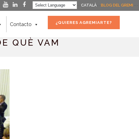
- -
CATALÀ
- -
BLOG DEL GREMI
- -
¿QUIERES AGREMIARTE?
Contacto
 DE QUÈ VAM