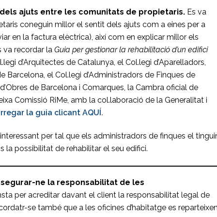
 dels ajuts entre les comunitats de propietaris.
Es va
taris coneguin millor el sentit dels ajuts com a eines per a
ar en la factura elèctrica), així com en explicar millor els
s va recordar la
Guia per gestionar la rehabilitació d’un edifici
legi d’Arquitectes de Catalunya, el Col.legi d’Aparelladors,
de Barcelona, el Col.legi d’Administradors de Finques de
s d’Obres de Barcelona i Comarques, la Cambra oficial de
eixa Comissió RiMe, amb la col.laboració de la Generalitat i
regar la guia clicant AQUÍ.
nteressant per tal que els administradors de finques el tingui
a possibilitat de rehabilitar el seu edifici.
assegurar-ne la responsabilitat de les
nsta per acreditar davant el client la responsabilitat legal de
cordatr-se també que a les oficines d’habitatge es reparteixe