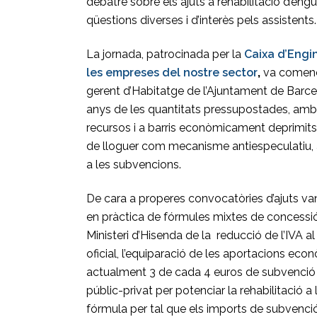
debatre sobre els ajuts a rehabilitació d’engu
qüestions diverses i d’interès pels assistents.
La jornada, patrocinada per la
Caixa d’Engin
les empreses del nostre sector
,
va comença
gerent d’Habitatge de l’Ajuntament de Barce
anys de les quantitats pressupostades, a
recursos i a barris econòmicament deprimits.
de lloguer com mecanisme antiespeculatiu, 
a les subvencions.
De cara a properes convocatòries d’ajuts van 
en pràctica de fórmules mixtes de concessió 
Ministeri d’Hisenda de la reducció de l’IVA al 
oficial, l’equiparació de les aportacions eco
actualment 3 de cada 4 euros de subvenció e
públic-privat per potenciar la rehabilitació a 
fórmula per tal que els imports de subvenció