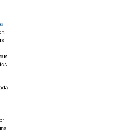
 a
ón,
rs
reus
los
sada
or
’una