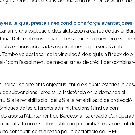
any. La reunió va ser satisfactòria amb un intercanvi fluid de
yers, la qual presta unes condicions força avantatjoses
r amb una explicació dels ajuts 2019 a càrrec de Javier Bur
lona. Dels mateixos, es va defensar un increment en els darre
mb subvencions adreçades especialment a persones amb pocs
 També va destacar-se la vinculació dels ajuts a l’índex de p
així com l’assoliment de mecanismes de crèdit per combinar-
indicar-se diferents objectius, entre els quals estarien la po
de subvencions i crèdits, la insistència en la demanda al
10 % a la rehabilitació i del 4% a la rehabilitació de protecció
nòmiques de las diferents administracions (s’indica com
ls aporta l’Ajuntament de Barcelona), la creació d’un operad
la ciutat allà on el sector públic no pot arribar, l’establiment d
 no computin com a renda per la declaració del IRPF, i