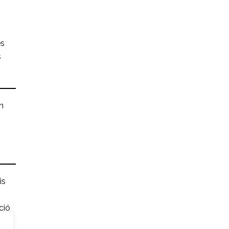
és
s
n
is
ció