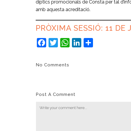
díptics promocionals de Consta per tal d’inf
amb aquesta acreditació.
PRÒXIMA SESSIÓ: 11 DE 
Facebook
Twitter
WhatsApp
LinkedIn
Compart
No Comments
Post A Comment