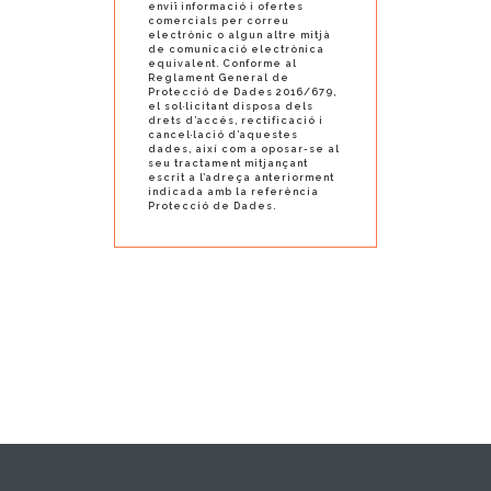
enviï informació i ofertes
comercials per correu
electrònic o algun altre mitjà
de comunicació electrònica
equivalent. Conforme al
Reglament General de
Protecció de Dades 2016/679,
el sol·licitant disposa dels
drets d’accés, rectificació i
cancel·lació d’aquestes
dades, així com a oposar-se al
seu tractament mitjançant
escrit a l’adreça anteriorment
indicada amb la referència
Protecció de Dades.