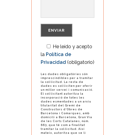
He leído y acepto
la
Política de
Privacidad
(obligatorio)
Les dades obligatòries són
imprescindibles per a tramitar
la sol·licitud. La resta de
dades es sol·liciten per oferir
un millor servei i comunicació.
El sol·licitant autoritza la
incorporació de totes les
dades esmentades a un arxiu
titularitat del Gremi de
Constructors d’Obres de
Barcelona i Comarques, amb
domicili a Barcelona, Gran Via
de les Corts Catalanes, núm.
663, que té com a finalitat
tramitar la sol·licitud. Així
mateix, autoritza que se li