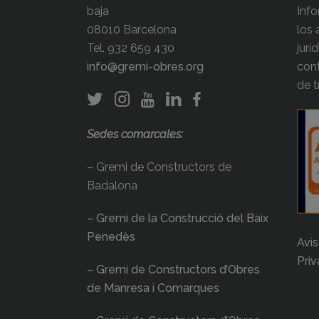
baja
Inf
08010 Barcelona
los
Tel. 932 659 430
jurí
info@gremi-obres.org
cont
de t
Sedes comarcales:
– Gremi de Constructors de
Badalona
– Gremi de la Construcció del Baix
Penedès
Avis
Pri
– Gremi de Constructors d’Obres
de Manresa i Comarques