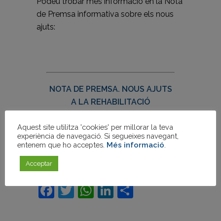
Podeu trobar més informació en la Nota
de Premsa informativa sobre els nous
ajuts:
NOTA DE PREMSA. NOUS AJUTS
A LA REHABILITACIÓ
Aquest site utilitza 'cookies' per millorar la teva
experiència de navegació. Si segueixes navegant,
entenem que ho acceptes.
Més informació
.
VIDEO DE PRESENTACIÓ DELS
NOUS AJUTS
Acceptar
Facebook
Twitter
WhatsApp
LinkedIn
Compartir