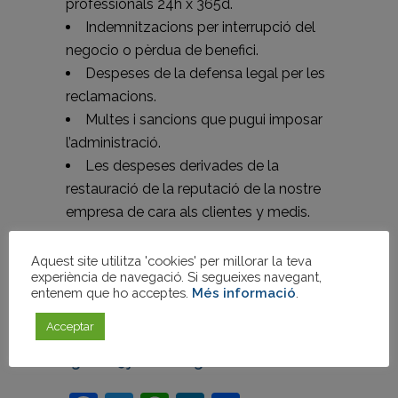
professionals 24h x 365d.
Indemnitzacions per interrupció del
negocio o pèrdua de benefici.
Despeses de la defensa legal per les
reclamacions.
Multes i sancions que pugui imposar
l’administració.
Les despeses derivades de la
restauració de la reputació de la nostre
empresa de cara als clientes y medis.
Ricard Garcia Miralles
Aquest site utilitza 'cookies' per millorar la teva
experiència de navegació. Si segueixes navegant,
entenem que ho acceptes.
Més informació
.
Responsable de Nou Negoci a Jori
Armengol i Associats S.A.
Acceptar
rgarcia@joriarmengol.com