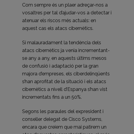
Com sempre és un plaer adreçar-nos a
vosaltres per tal d’ajudar-vos a detectar i
atenuar els riscos més actuals: en
aquest cas els atacs cibernètics.
Si malauradament la tendència dels
atacs cibernètics ja venia incrementant-
se any a any, en aquests últims mesos
de confusió i adaptació per la gran
majora d’empreses, els ciberdelinqüents
s’han aprofitat de la situació i els atacs
cibernètics a nivell d’Espanya s’han vist
incrementats fins a un 50%.
Segons les paraules del expresident i
conseller delegat de Cisco Systems,
encara que creiem que mai patirem un