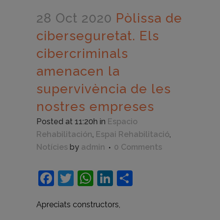
28 Oct 2020
Pòlissa de
ciberseguretat. Els
cibercriminals
amenacen la
supervivència de les
nostres empreses
Posted at 11:20h
in
Espacio
Rehabilitación
,
Espai Rehabilitació
,
Notícies
by
admin
0 Comments
Facebook
Twitter
WhatsApp
LinkedIn
Compartir
Apreciats constructors,