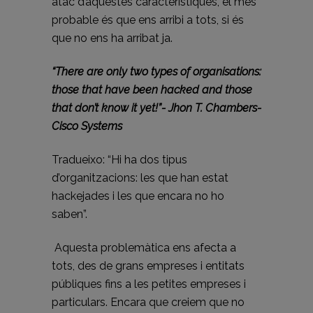
atac d’aquestes característiques, el més
probable és que ens arribi a tots, si és
que no ens ha arribat ja.
“There are only two types of organisations:
those that have been hacked and those
that don’t know it yet!”-
Jhon T. Chambers-
Cisco Systems
Tradueixo: “Hi ha dos tipus
d’organitzacions: les que han estat
hackejades i les que encara no ho
saben”.
Aquesta problemàtica ens afecta a
tots, des de grans empreses i entitats
públiques fins a les petites empreses i
particulars. Encara que creiem que no