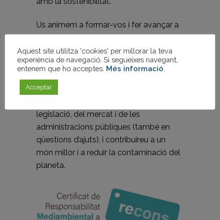
amb la sostenibilitat.
Us animem a formar-vos i fer avançar a
la vostra empresa també en la
sostenibilitat del residus de les vostres
Aquest site utilitza 'cookies' per millorar la teva
experiència de navegació. Si segueixes navegant,
obres. Guanyareu posicionament al
entenem que ho acceptes.
Més informació
.
mercat, complireu amb les demandes
Acceptar
de responsabilitat mediambiental cada
vegada més exigides per part de la
legislació, del mercat i de les
administracions públiques (també en
qüestions d’ajuts), i contribuireu a un
món millor i a reduir la contaminació del
planeta.