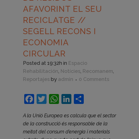
AFAVORINT EL SEU
RECICLATGE //
SEGELL RECONS I
ECONOMIA
CIRCULAR
Posted at 19:32h
in
Espacio
Rehabilitación
,
Notícies
,
Recomanem
,
Reportajes
by
admin
0 Comments
Facebook
Twitter
WhatsApp
LinkedIn
Compartir
A la Unió Europea es calcula que el sector
de la construcció és responsable de la
meitat del consum d’energia i materials