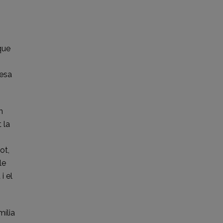
que
resa
n
 la
ot,
le
i el
mília