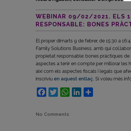
WEBINAR 09/02/2021. ELS 
RESPONSABLE: BONES PRÀCT
El proper dimarts 9 de febrer, de 15:30 a 16
Family Solutions Business, amb qui col.labo
propietat responsable: bones pràctiques de l
aspectes a tenir en compte per millorar les h
així com els aspectes fiscals i legals que afec
inscriviu
en aquest enllaç.
Si voleu més inf
Facebook
Twitter
WhatsApp
LinkedIn
Compart
No Comments