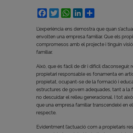
Facebook
Twitter
WhatsApp
LinkedIn
Compart
L’experiència ens demostra que quan s’actua
envolten una empresa familiar. Que els propie
compromesos amb el projecte i tinguin visió 
familiar.
Això, que és fàcil de dir i difícil d’aconsegui
propietari responsable es fonamenta en articu
propietat, ocupant-se de la formació i educa
estructures de govern adequades, tant a la f
no descuidar el relleu generacional. I tot ai
que una empresa familiar transcendeixi en el
respecte.
Evidentment l’actuació com a propietaris resp