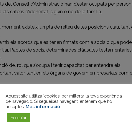
els del Consell d’Administració han d’estar ocupats per perso
ls criteris d’idoneïtat, siguin o no de la família.
a moment existeixi un pla de relleu de les posicions clau, tant
.
i amb els acords que es tenen firmats com a socis o que pod
miliar, Pactes de socis, determinades clàusules testamentàries
-.
ió del rol que s’ocupa i tenir capacitat per entendre els
aportant valor tant en els òrgans de govern empresarials com 
Aquest site utilitza 'cookies' per millorar la teva experiència
de navegació. Si segueixes navegant, entenem que ho
ments que cal complir per ser un bon propietari responsable 
acceptes.
Més informació
.
ca, no et perdis la sessió que impartirem desde Family Busine
 9 de febrer de 15:30h a 16h online. Inscriu-te!
Acceptar
amiliars I fundador de
Family Business Solutions