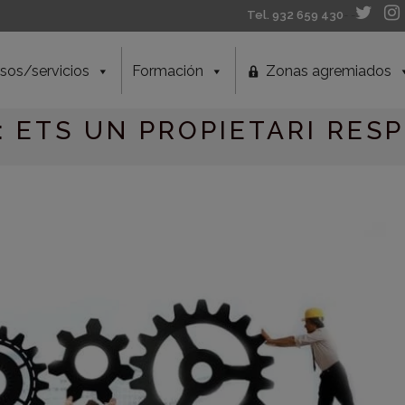
Tel. 932 659 430
- -
sos/servicios
Formación
Zonas agremiados
: ETS UN PROPIETARI RE