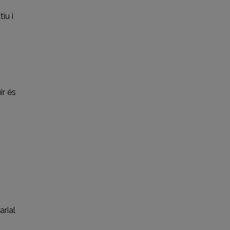
iu i
ir és
arial