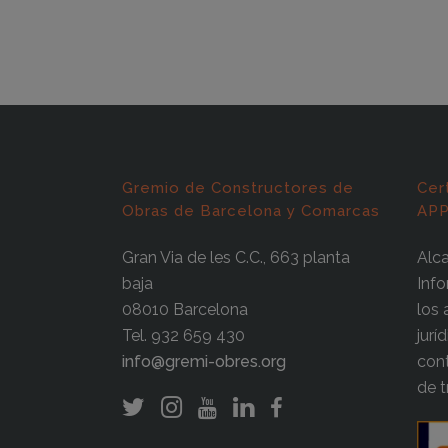
Gremio de Constructores de
Cer
Obras de Barcelona y Comarcas
APP
Gran Via de les C.C., 663 planta
Alca
baja
Inf
08010 Barcelona
los
Tel. 932 659 430
jurí
info@gremi-obres.org
cont
de t