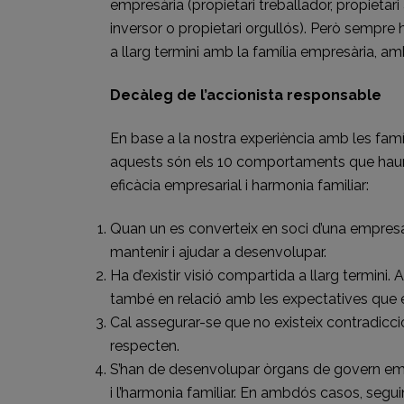
empresària (propietari treballador, propietari 
inversor o propietari orgullós). Però sempr
a llarg termini amb la família empresària, amb
Decàleg de l’accionista responsable
En base a la nostra experiència amb les famí
aquests són els 10 comportaments que hauria
eficàcia empresarial i harmonia familiar:
Quan un es converteix en soci d’una empresa f
mantenir i ajudar a desenvolupar.
Ha d’existir visió compartida a llarg termini
també en relació amb les expectatives que e
Cal assegurar-se que no existeix contradicció
respecten.
S’han de desenvolupar òrgans de govern empre
i l’harmonia familiar. En ambdós casos, segui