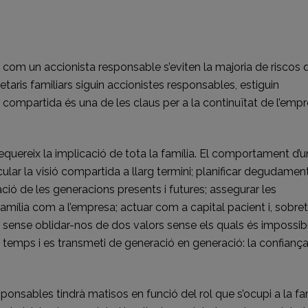
ir
 com un accionista responsable s’eviten la majoria de riscos 
taris familiars siguin accionistes responsables, estiguin
compartida és una de les claus per a la continuïtat de l’emp
r, requereix la implicació de tota la família. El comportament d’u
lar la visió compartida a llarg termini; planificar degudament
ció de les generacions presents i futures; assegurar les
amília com a l’empresa; actuar com a capital pacient i, sobret
xò sense oblidar-nos de dos valors sense els quals és impossib
 temps i es transmeti de generació en generació: la confiança 
onsables tindrà matisos en funció del rol que s’ocupi a la fa