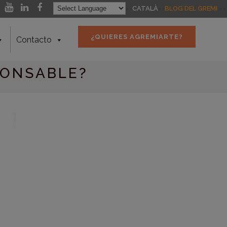
- -
CATALÀ
- -
BLOG DEL GREMI
- -
¿QUIERES AGREMIARTE?
Contacto
SPONSABLE?