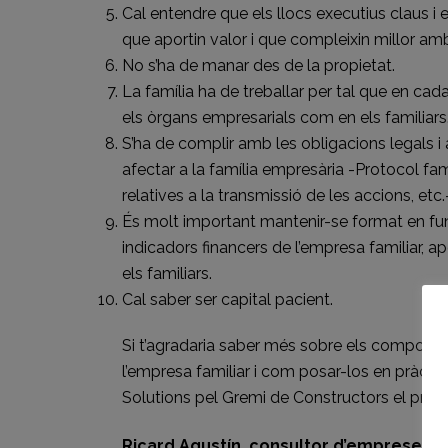
Cal entendre que els llocs executius claus i 
que aportin valor i que compleixin millor amb e
No s’ha de manar des de la propietat.
La família ha de treballar per tal que en cad
els òrgans empresarials com en els familiars
S’ha de complir amb les obligacions legals 
afectar a la família empresària -Protocol fa
relatives a la transmissió de les accions, etc.
És molt important mantenir-se format en func
indicadors financers de l’empresa familiar, 
els familiars.
Cal saber ser capital pacient.
Si t’agradaria saber més sobre els comporta
l’empresa familiar i com posar-los en pràcti
Solutions pel Gremi de Constructors el pròxim
Ricard Agustín, consultor d’empreses f