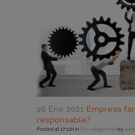
26 Ene 2021
Empresa fami
responsable?
Posted at 17:12h
in
Sin categorizar
by
adm