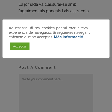
La jornada va clausurar-se amb
l’agraïment als ponents i als assistents.
Facebook
Twitter
WhatsApp
LinkedIn
Compartir
Aquest site utilitza 'cookies' per millorar la teva
experiència de navegació. Si segueixes navegant,
entenem que ho acceptes.
Més informació
.
Acceptar
Post A Comment