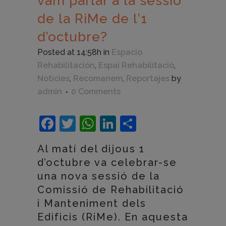
vam parlar a la sessió
de la RiMe de l’1
d’octubre?
Posted at 14:58h
in
Espacio
Rehabilitación
,
Espai Rehabilitació
,
Notícies
,
Recomanem
,
Reportajes
by
admin
0 Comments
Facebook
Twitter
WhatsApp
LinkedIn
Compartir
Al matí del dijous 1
d’octubre va celebrar-se
una nova sessió de la
Comissió de Rehabilitació
i Manteniment dels
Edificis (RiMe). En aquesta