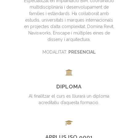
Especialitzat en implantació BIM, coordinació
multidisciplinària i desenvolupament de
famílies i estàndards. Ha col·laborat amb
estudis, universitats i marques internacionals
en projectes d’alta complexitat. Domina Revit,
Navisworks, Enscape i múltiples eines de
disseny i arquitectura.
MODALITAT:
PRESENCIAL
DIPLOMA
Al finalitzar el curs es lliurarà un diploma
acreditatiu d’aquesta formació.
APPLUS ISO 9001