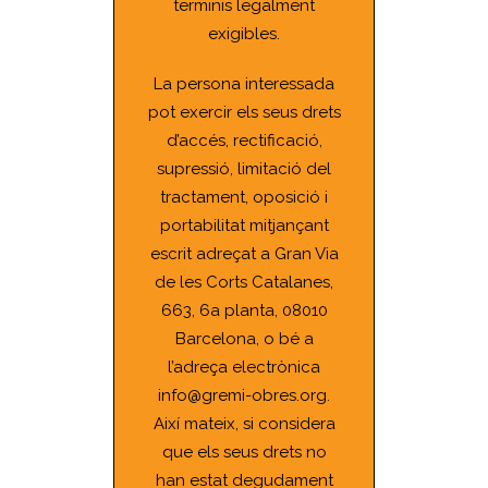
terminis legalment
exigibles.
La persona interessada
pot exercir els seus drets
d’accés, rectificació,
supressió, limitació del
tractament, oposició i
portabilitat mitjançant
escrit adreçat a Gran Via
de les Corts Catalanes,
663, 6a planta, 08010
Barcelona, o bé a
l’adreça electrònica
info@gremi-obres.org.
Així mateix, si considera
que els seus drets no
han estat degudament