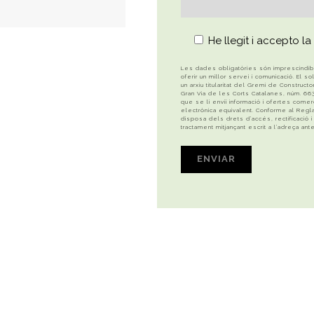
He llegit i accepto la
Les dades obligatòries són imprescindibles
oferir un millor servei i comunicació. El 
un arxiu titularitat del Gremi de Constru
Gran Via de les Corts Catalanes, núm. 663, q
que se li enviï informació i ofertes comer
electrònica equivalent. Conforme al Regl
disposa dels drets d’accés, rectificació 
tractament mitjançant escrit a l’adreça an
pp
rteix