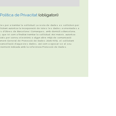
Política de Privacitat
(obligatori)
 per a tramitar la sol·licitud. La resta de dades es sol·liciten per
sol·licitant autoritza la incorporació de totes les dades esmentades a
ctors d’Obres de Barcelona i Comarques, amb domicili a Barcelona,
ue té com a finalitat tramitar la sol·licitud. Així mateix, autoritza
cials per correu electrònic o algun altre mitjà de comunicació
ament General de Protecció de Dades 2016/679, el sol·licitant
i cancel·lació d’aquestes dades, així com a oposar-se al seu
teriorment indicada amb la referència Protecció de Dades.