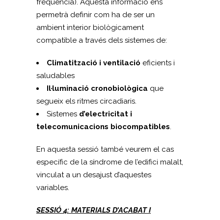
freqüència). Aquesta informació ens
permetrà definir com ha de ser un
ambient interior biològicament
compatible a través dels sistemes de:
Climatització i ventilació
eficients i
saludables
Il·luminació cronobiològica
que
segueix els ritmes circadiaris.
Sistemes
d’electricitat i
telecomunicacions biocompatibles
.
En aquesta sessió també veurem el cas
específic de la síndrome de l’edifici malalt,
vinculat a un desajust d’aquestes
variables.
SESSIÓ 4: MATERIALS D’ACABAT I