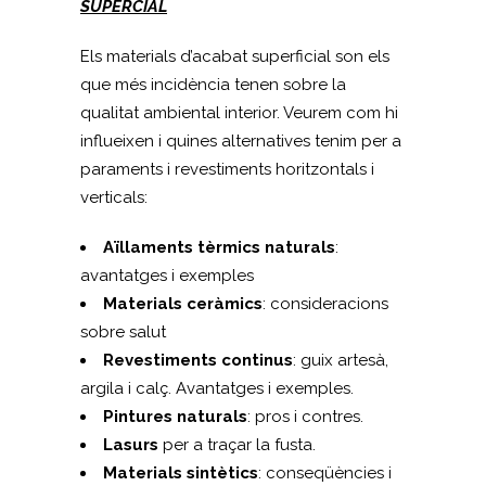
SUPERCIAL
Els materials d’acabat superficial son els
que més incidència tenen sobre la
qualitat ambiental interior. Veurem com hi
influeixen i quines alternatives tenim per a
paraments i revestiments horitzontals i
verticals:
Aïllaments tèrmics naturals
:
avantatges i exemples
Materials ceràmics
: consideracions
sobre salut
Revestiments continus
: guix artesà,
argila i calç. Avantatges i exemples.
Pintures naturals
: pros i contres.
Lasurs
per a traçar la fusta.
Materials sintètics
: conseqüències i